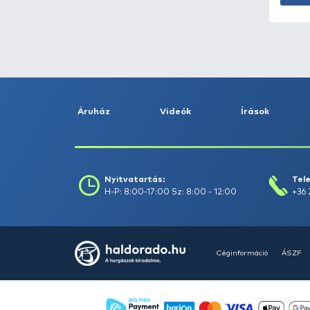
Fogás dátuma (-ig) :
Szűrés
Szűrők törlése