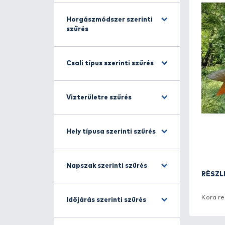
Halfajra szűrés
Horgászmódszer szerinti
szűrés
Csali típus szerinti szűrés
Vizterületre szűrés
Hely típusa szerinti szűrés