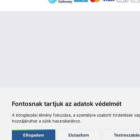
Áruház
Videók
Í
Nyitvatartás:
H-P: 8:00-17:00
Sz: 8:00 - 12:00
Céginfor