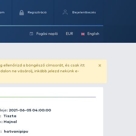
Kedvencek
Kosaram
Regisztráció
Fogási na
ok
ado.hu
. Vásárlás előtt mindig ellenőrizd a böngésző címs
yel csaló másolat - ilyen oldalon ne vásárolj, inkább jel