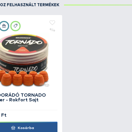
RÉSZLETEK
Kora reggel, vehemens kapással érkezett.
FOGÁSHOZ FELHASZNÁLT TERMÉKEK
+17
Ft