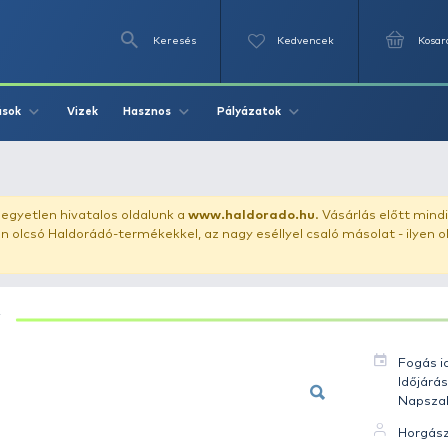
Keresés
Videók
Vizek
Írások
Hasznos
Pályázat
 - Ponty 4 kg
uházunkat!
Az egyetlen hivatalos oldalunk a
www.haldor
ozol feltűnően olcsó Haldorádó-termékekkel, az nagy eséll
PONTY