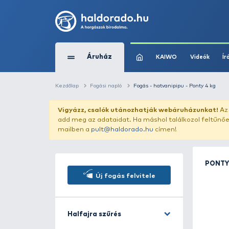
Áruház
KAIWO
Kezdőlap
Fogási napló
Fogás - hatvanipipu
Vigyázz, csalók utánozhatják webár
add meg az adataidat. Ha máshol találk
mailben a
pult@haldorado.hu
címen!
Új fogás felvitele