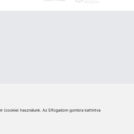
ás
Cím:
6400 Kiskunhalas, Széchenyi út 49.
lymentesítési nyilatkozat
Elállás