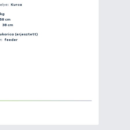
Fogás ideje:
2021-06-05 04:00:00
Időjárás:
Tiszta
Napszak:
Hajnal
Horgász:
hatvanipipu
Fogás helye:
Kurca
Súly:
4 kg
Hossz:
58 cm
Kerület:
38 cm
Csali:
kukorica (erjesztett)
Módszer:
feeder