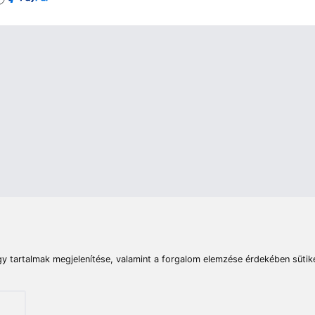
rások
Vizek
Termékösszehasonlít
Telefon:
E-mail:
+36 20 945 7758
pult@haldorado.hu
máció
ÁSZF
Adatkezelési tájékoztató
Impresszum
Akadá
© 2026 Haldorado.hu