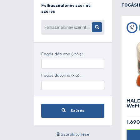
Napszak szerinti szűrés
Időjárás szerinti szűrés
Felhasználónév szerinti
szűrés
Fogás dátuma (-tól) :