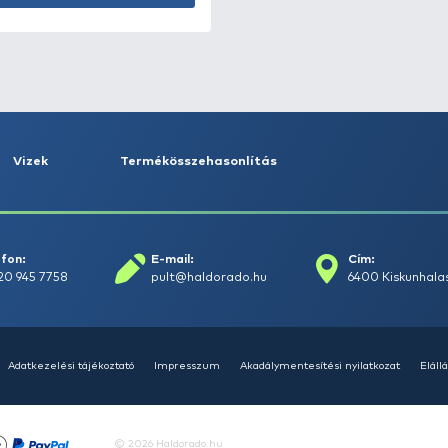
HALDORÁDÓ TORNADO
Wafter - Rokfort Sajt
1.690 Ft
Kosárba