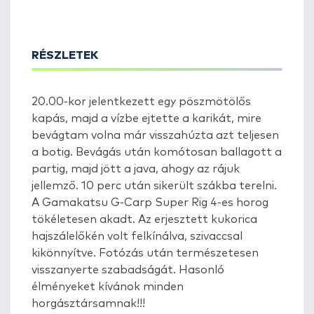
RÉSZLETEK
20.00-kor jelentkezett egy pöszmötölős
kapás, majd a vízbe ejtette a karikát, mire
bevágtam volna már visszahúzta azt teljesen
a botig. Bevágás után komótosan ballagott a
partig, majd jött a java, ahogy az rájuk
jellemző. 10 perc után sikerült szákba terelni.
A Gamakatsu G-Carp Super Rig 4-es horog
tökéletesen akadt. Az erjesztett kukorica
hajszálelőkén volt felkínálva, szivaccsal
kikönnyítve. Fotózás után természetesen
visszanyerte szabadságát. Hasonló
élményeket kívánok minden
horgásztársamnak!!!