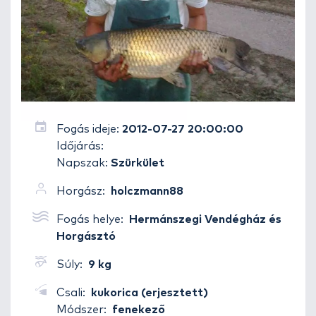
Fogás ideje:
2012-07-27 20:00:00
Időjárás:
Napszak:
Szürkület
Horgász:
holczmann88
Fogás helye:
Hermánszegi Vendégház és
Horgásztó
Súly:
9 kg
Csali:
kukorica (erjesztett)
Módszer:
fenekező