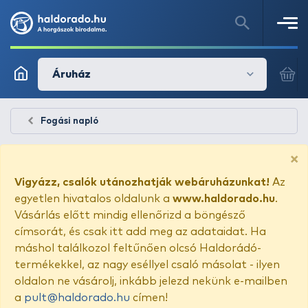
Áruház
Fogási napló
×
Vigyázz, csalók utánozhatják webáruházunkat!
Az
egyetlen hivatalos oldalunk a
www.haldorado.hu
.
Vásárlás előtt mindig ellenőrizd a böngésző
címsorát, és csak itt add meg az adataidat. Ha
máshol találkozol feltűnően olcsó Haldorádó-
termékekkel, az nagy eséllyel csaló másolat - ilyen
oldalon ne vásárolj, inkább jelezd nekünk e-mailben
a
pult@haldorado.hu
címen!