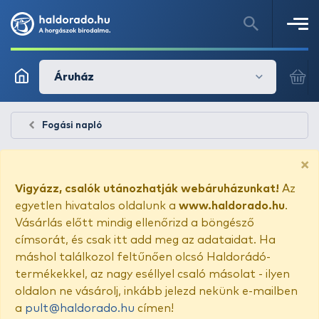
Áruház
Fogási napló
×
Vigyázz, csalók utánozhatják webáruházunkat!
Az
egyetlen hivatalos oldalunk a
www.haldorado.hu
.
Vásárlás előtt mindig ellenőrizd a böngésző
címsorát, és csak itt add meg az adataidat. Ha
máshol találkozol feltűnően olcsó Haldorádó-
termékekkel, az nagy eséllyel csaló másolat - ilyen
oldalon ne vásárolj, inkább jelezd nekünk e-mailben
a
pult@haldorado.hu
címen!