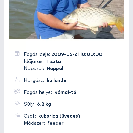
Fogás ideje:
2009-05-21 10:00:00
Időjárás:
Tiszta
Napszak:
Nappal
Horgász:
hollander
Fogás helye:
Római-tó
Súly:
6.2 kg
Csali:
kukorica (üveges)
Módszer:
feeder