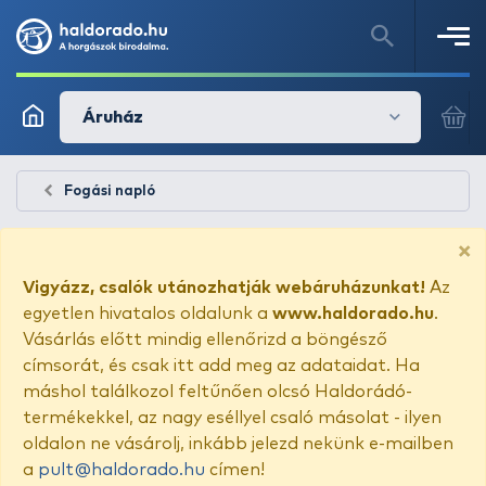
Áruház
Fogási napló
×
Vigyázz, csalók utánozhatják webáruházunkat!
Az
egyetlen hivatalos oldalunk a
www.haldorado.hu
.
Vásárlás előtt mindig ellenőrizd a böngésző
címsorát, és csak itt add meg az adataidat. Ha
máshol találkozol feltűnően olcsó Haldorádó-
termékekkel, az nagy eséllyel csaló másolat - ilyen
oldalon ne vásárolj, inkább jelezd nekünk e-mailben
a
pult@haldorado.hu
címen!