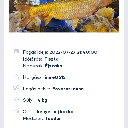
Fogás ideje:
2022-07-27 21:40:00
Időjárás:
Tiszta
Napszak:
Éjszaka
Horgász:
imre0615
Fogás helye:
Fővárosi duna
Súly:
14 kg
Csali:
kenyérhéj kocka
Módszer:
feeder