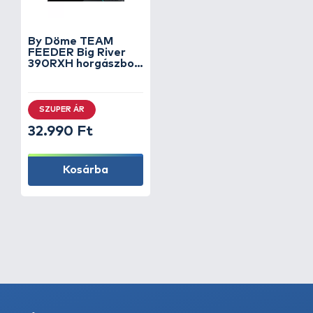
By Döme TEAM
FEEDER Big River
390RXH horgászbot
+ Dobókesztyű ujj
SZUPER ÁR
32.990 Ft
Kosárba