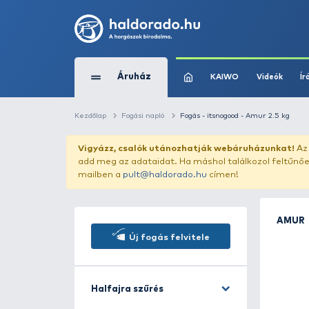
Áruház
KAIWO
Kezdőlap
Fogási napló
Fogás - itsnogood -
Vigyázz, csalók utánozhatják webár
add meg az adataidat. Ha máshol találk
mailben a
pult@haldorado.hu
címen!
Új fogás felvitele