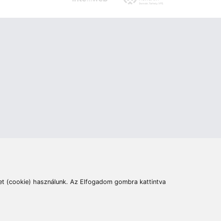
ás
Cím:
6400 Kiskunhalas, Széchenyi út 49.
lymentesítési nyilatkozat
Elállás