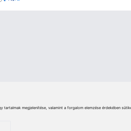
rások
Vizek
Termékösszehasonlít
Telefon:
E-mail:
+36 20 945 7758
pult@haldorado.hu
máció
ÁSZF
Adatkezelési tájékoztató
Impresszum
Akadá
© 2026 Haldorado.hu