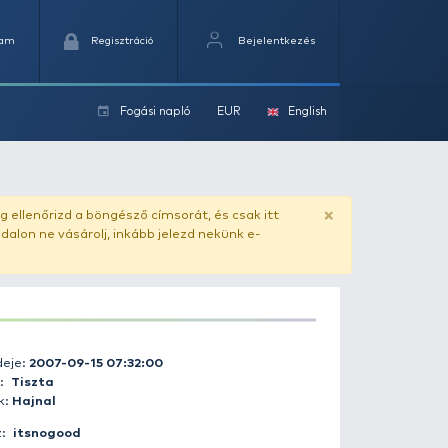
Kedvencek
Kosaram
Regisztráció
Fogási na
ok
ado.hu
. Vásárlás előtt mindig ellenőrizd a böngésző címs
yel csaló másolat - ilyen oldalon ne vásárolj, inkább jel