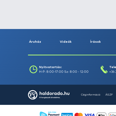
Fogás dátuma (-ig) :
Szűrés
Szűrők törlése