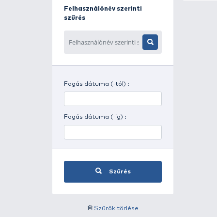
Napszak szerinti szűrés
Időjárás szerinti szűrés
Felhasználónév szerinti
szűrés
Fogás dátuma (-tól) :