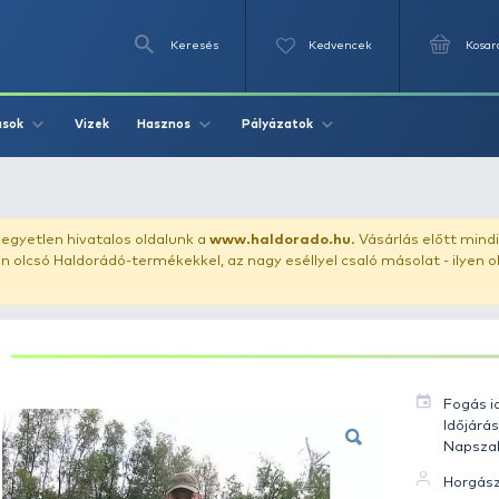
Keresés
Videók
Vizek
Írások
Hasznos
Pályázat
 Amur 2.5 kg
uházunkat!
Az egyetlen hivatalos oldalunk a
www.haldor
ozol feltűnően olcsó Haldorádó-termékekkel, az nagy eséll
AMUR