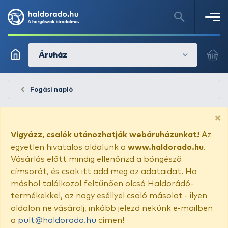
Áruház
Fogási napló
×
Vigyázz, csalók utánozhatják webáruházunkat!
Az
egyetlen hivatalos oldalunk a
www.haldorado.hu
.
Vásárlás előtt mindig ellenőrizd a böngésző
címsorát, és csak itt add meg az adataidat. Ha
máshol találkozol feltűnően olcsó Haldorádó-
termékekkel, az nagy eséllyel csaló másolat - ilyen
oldalon ne vásárolj, inkább jelezd nekünk e-mailben
a
pult@haldorado.hu
címen!