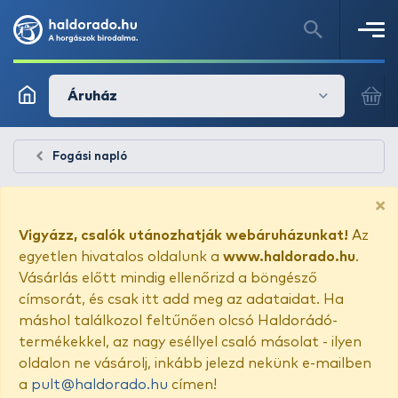
Áruház
Fogási napló
×
Vigyázz, csalók utánozhatják webáruházunkat!
Az
egyetlen hivatalos oldalunk a
www.haldorado.hu
.
Vásárlás előtt mindig ellenőrizd a böngésző
címsorát, és csak itt add meg az adataidat. Ha
máshol találkozol feltűnően olcsó Haldorádó-
termékekkel, az nagy eséllyel csaló másolat - ilyen
oldalon ne vásárolj, inkább jelezd nekünk e-mailben
a
pult@haldorado.hu
címen!