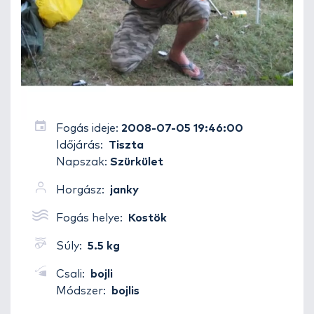
Fogás ideje:
2008-07-05 19:46:00
Időjárás:
Tiszta
Napszak:
Szürkület
Horgász:
janky
Fogás helye:
Kostök
Súly:
5.5 kg
Csali:
bojli
Módszer:
bojlis