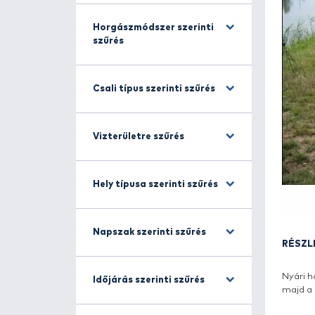
Halfajra szűrés
Horgászmódszer szerinti
szűrés
Csali típus szerinti szűrés
Vizterületre szűrés
Hely típusa szerinti szűrés