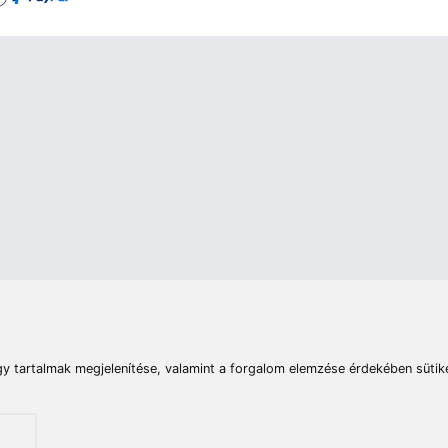
rások
Vizek
Termékösszehasonlít
Telefon:
E-mail:
+36 20 945 7758
pult@haldorado.hu
máció
ÁSZF
Adatkezelési tájékoztató
Impresszum
Akadá
© 2026 Haldorado.hu