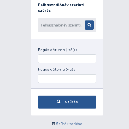
Napszak szerinti szűrés
Időjárás szerinti szűrés
Felhasználónév szerinti
szűrés
Fogás dátuma (-tól) :