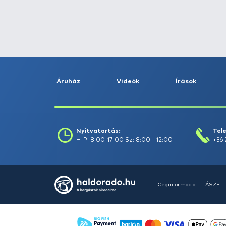
Fogás dátuma (-ig) :
Szűrés
Szűrők törlése