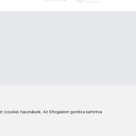
ás
Cím:
6400 Kiskunhalas, Széchenyi út 49.
lymentesítési nyilatkozat
Elállás