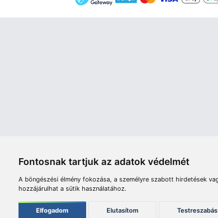
Áruház
Videók
Í
Nyitvatartás:
H-P: 8:00-17:00
Sz: 8:00 - 12:00
Céginfor