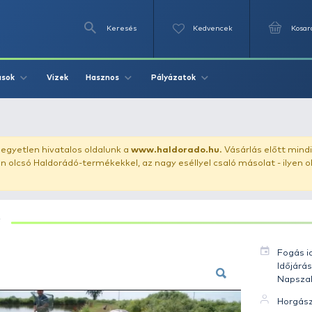
Keresés
Videók
Vizek
Írások
Hasznos
Pályázat
y 3 kg
uházunkat!
Az egyetlen hivatalos oldalunk a
www.haldor
ozol feltűnően olcsó Haldorádó-termékekkel, az nagy eséll
PONTY