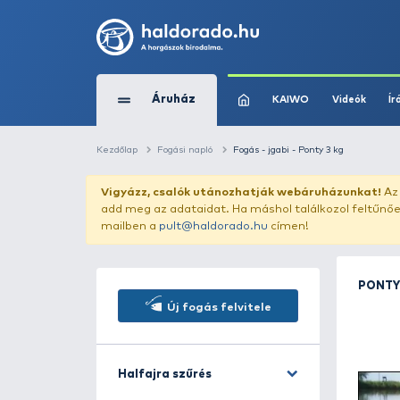
Áruház
KAIWO
Kezdőlap
Fogási napló
Fogás - jgabi - Pont
Vigyázz, csalók utánozhatják webár
add meg az adataidat. Ha máshol találk
mailben a
pult@haldorado.hu
címen!
Új fogás felvitele