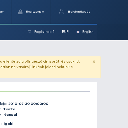
Kedvencek
Kosaram
Regisztráció
Fogási na
ok
ado.hu
. Vásárlás előtt mindig ellenőrizd a böngésző címs
yel csaló másolat - ilyen oldalon ne vásárolj, inkább jel