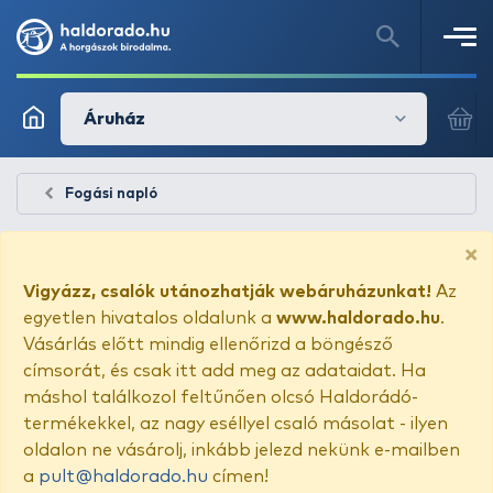
Áruház
Fogási napló
×
Vigyázz, csalók utánozhatják webáruházunkat!
Az
egyetlen hivatalos oldalunk a
www.haldorado.hu
.
Vásárlás előtt mindig ellenőrizd a böngésző
címsorát, és csak itt add meg az adataidat. Ha
máshol találkozol feltűnően olcsó Haldorádó-
termékekkel, az nagy eséllyel csaló másolat - ilyen
oldalon ne vásárolj, inkább jelezd nekünk e-mailben
a
pult@haldorado.hu
címen!