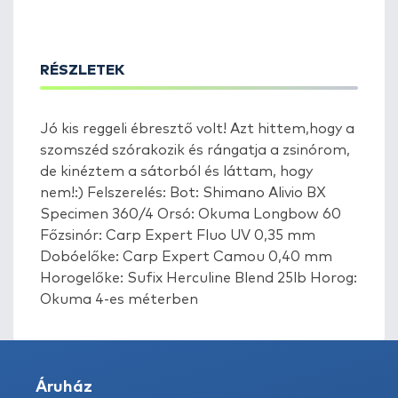
RÉSZLETEK
Jó kis reggeli ébresztő volt! Azt hittem,hogy a
szomszéd szórakozik és rángatja a zsinórom,
de kinéztem a sátorból és láttam, hogy
nem!:) Felszerelés: Bot: Shimano Alivio BX
Specimen 360/4 Orsó: Okuma Longbow 60
Főzsinór: Carp Expert Fluo UV 0,35 mm
Dobóelőke: Carp Expert Camou 0,40 mm
Horogelőke: Sufix Herculine Blend 25lb Horog:
Okuma 4-es méterben
Áruház