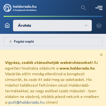
Áruház
Fogási napló
×
Vigyázz, csalók utánozhatják webáruházunkat!
Az
egyetlen hivatalos oldalunk a
www.haldorado.hu
.
Vásárlás előtt mindig ellenőrizd a böngésző
címsorát, és csak itt add meg az adataidat. Ha
máshol találkozol feltűnően olcsó Haldorádó-
termékekkel, az nagy eséllyel csaló másolat - ilyen
oldalon ne vásárolj, inkább jelezd nekünk e-mailben
a
pult@haldorado.hu
címen!