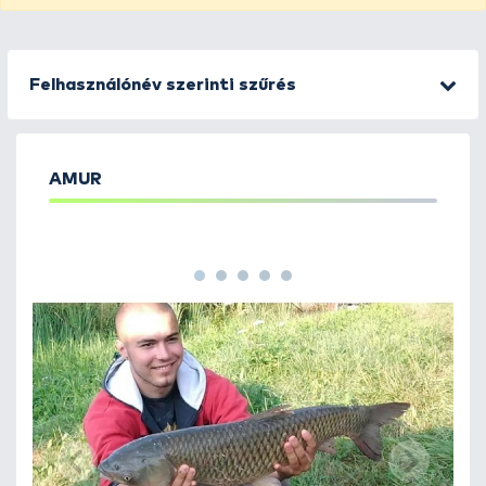
Felhasználónév szerinti szűrés
AMUR
1
2
3
4
5