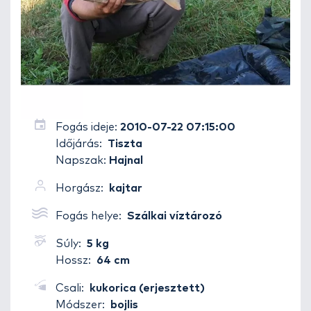
Fogás ideje:
2010-07-22 07:15:00
Időjárás:
Tiszta
Napszak:
Hajnal
Horgász:
kajtar
Fogás helye:
Szálkai víztározó
Súly:
5 kg
Hossz:
64 cm
Csali:
kukorica (erjesztett)
Módszer:
bojlis