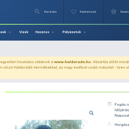
Keresés
Videók
Vizek
Írások
Hasznos
Pályázat
n96 - Ponty 2.5 kg
uházunkat!
Az egyetlen hivatalos oldalunk a
www.haldor
ozol feltűnően olcsó Haldorádó-termékekkel, az nagy eséll
PONTY