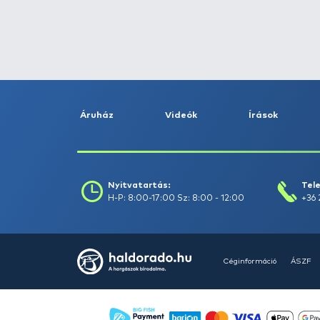
Fogás dátuma (-ig) :
Szűrés
Szűrők törlése