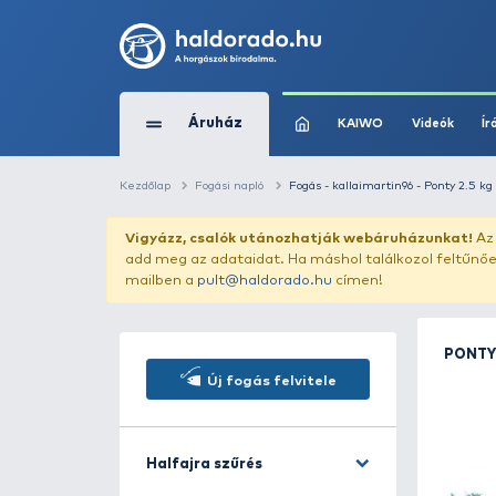
Áruház
KAIWO
Kezdőlap
Fogási napló
Fogás - kallaimarti
Vigyázz, csalók utánozhatják webár
add meg az adataidat. Ha máshol találk
mailben a
pult@haldorado.hu
címen!
Új fogás felvitele