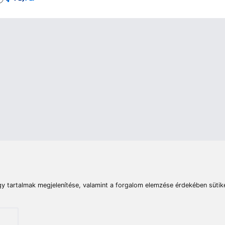
rások
Vizek
Termékösszehasonlít
Telefon:
E-mail:
+36 20 945 7758
pult@haldorado.hu
máció
ÁSZF
Adatkezelési tájékoztató
Impresszum
Akadá
© 2026 Haldorado.hu