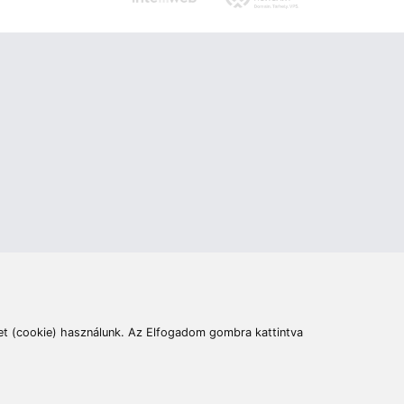
ás
Cím:
6400 Kiskunhalas, Széchenyi út 49.
lymentesítési nyilatkozat
Elállás