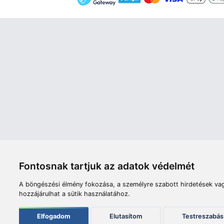
Áruház
Videók
Í
Nyitvatartás:
H-P: 8:00-17:00
Sz: 8:00 - 12:00
Céginfor