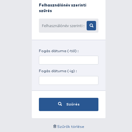
Napszak szerinti szűrés
Időjárás szerinti szűrés
Felhasználónév szerinti
szűrés
Fogás dátuma (-tól) :