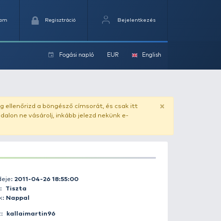
Kedvencek
Kosaram
Regisztráció
Fogási na
ok
ado.hu
. Vásárlás előtt mindig ellenőrizd a böngésző címs
yel csaló másolat - ilyen oldalon ne vásárolj, inkább jel