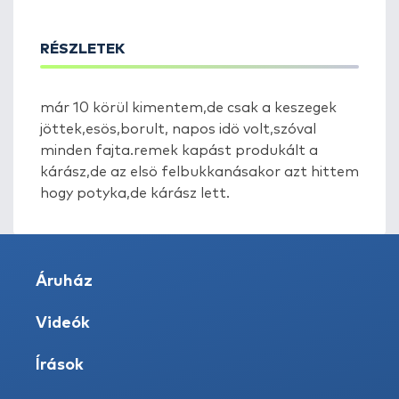
RÉSZLETEK
már 10 körül kimentem,de csak a keszegek
jöttek,esös,borult, napos idö volt,szóval
minden fajta.remek kapást produkált a
kárász,de az elsö felbukkanásakor azt hittem
hogy potyka,de kárász lett.
Áruház
Videók
Írások