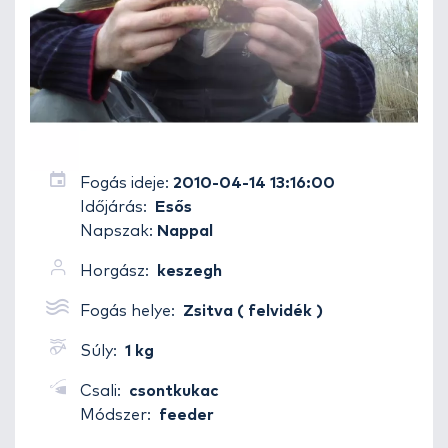
Fogás ideje:
2010-04-14 13:16:00
Időjárás:
Esős
Napszak:
Nappal
Horgász:
keszegh
Fogás helye:
Zsitva ( felvidék )
Súly:
1 kg
Csali:
csontkukac
Módszer:
feeder