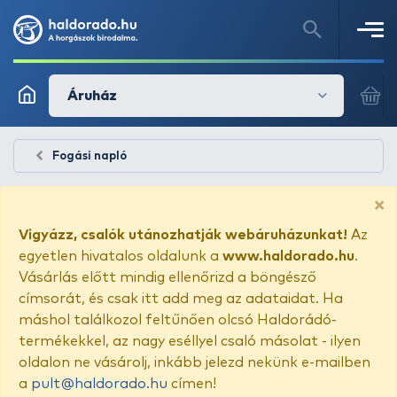
Áruház
Fogási napló
×
Vigyázz, csalók utánozhatják webáruházunkat!
Az
egyetlen hivatalos oldalunk a
www.haldorado.hu
.
Vásárlás előtt mindig ellenőrizd a böngésző
címsorát, és csak itt add meg az adataidat. Ha
máshol találkozol feltűnően olcsó Haldorádó-
termékekkel, az nagy eséllyel csaló másolat - ilyen
oldalon ne vásárolj, inkább jelezd nekünk e-mailben
a
pult@haldorado.hu
címen!