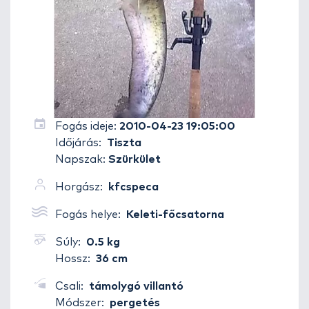
Fogás ideje:
2010-04-23 19:05:00
Időjárás:
Tiszta
Napszak:
Szürkület
Horgász:
kfcspeca
Fogás helye:
Keleti-főcsatorna
Súly:
0.5 kg
Hossz:
36 cm
Csali:
támolygó villantó
Módszer:
pergetés