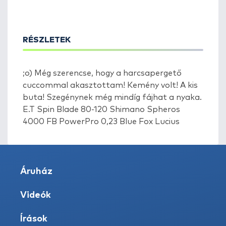
RÉSZLETEK
;o) Még szerencse, hogy a harcsapergető
cuccommal akasztottam! Kemény volt! A kis
buta! Szegénynek még mindíg fájhat a nyaka.
E.T Spin Blade 80-120 Shimano Spheros
4000 FB PowerPro 0,23 Blue Fox Lucius
Áruház
Videók
Írások