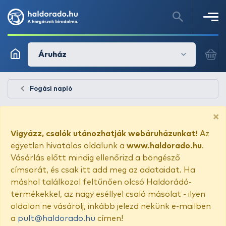
Áruház
Fogási napló
×
Vigyázz, csalók utánozhatják webáruházunkat!
Az
egyetlen hivatalos oldalunk a
www.haldorado.hu
.
Vásárlás előtt mindig ellenőrizd a böngésző
címsorát, és csak itt add meg az adataidat. Ha
máshol találkozol feltűnően olcsó Haldorádó-
termékekkel, az nagy eséllyel csaló másolat - ilyen
oldalon ne vásárolj, inkább jelezd nekünk e-mailben
a
pult@haldorado.hu
címen!