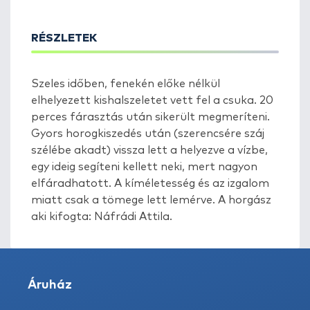
RÉSZLETEK
Szeles időben, fenekén előke nélkül
elhelyezett kishalszeletet vett fel a csuka. 20
perces fárasztás után sikerült megmeríteni.
Gyors horogkiszedés után (szerencsére száj
szélébe akadt) vissza lett a helyezve a vízbe,
egy ideig segíteni kellett neki, mert nagyon
elfáradhatott. A kíméletesség és az izgalom
miatt csak a tömege lett lemérve. A horgász
aki kifogta: Náfrádi Attila.
Áruház