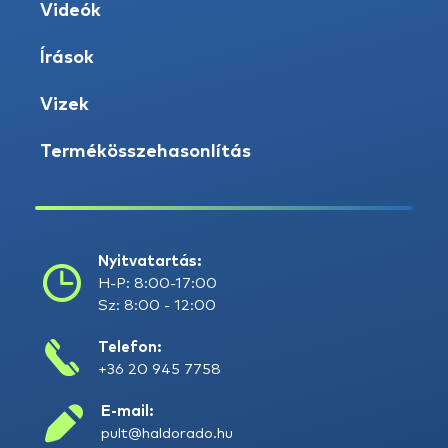
Videók
Írások
Vizek
Termékösszehasonlítás
Nyitvatartás:
H-P: 8:00-17:00
Sz: 8:00 - 12:00
Telefon:
+36 20 945 7758
E-mail:
pult@haldorado.hu