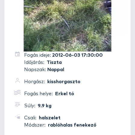
Fogás ideje:
2012-06-03 17:30:00
Időjárás:
Tiszta
Napszak:
Nappal
Horgász:
kisshorgaszto
Fogás helye:
Erkel tó
Súly:
9.9 kg
Csali:
halszelet
Módszer:
rablóhalas fenekező