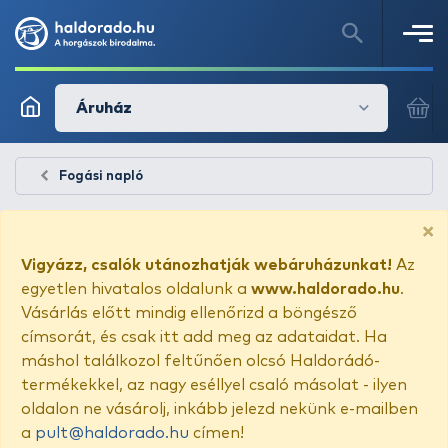
Áruház
Fogási napló
×
Vigyázz, csalók utánozhatják webáruházunkat!
Az
egyetlen hivatalos oldalunk a
www.haldorado.hu
.
Vásárlás előtt mindig ellenőrizd a böngésző
címsorát, és csak itt add meg az adataidat. Ha
máshol találkozol feltűnően olcsó Haldorádó-
termékekkel, az nagy eséllyel csaló másolat - ilyen
oldalon ne vásárolj, inkább jelezd nekünk e-mailben
a
pult@haldorado.hu
címen!