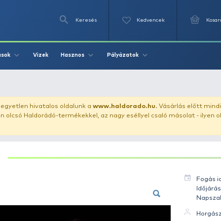
Keresés
Videók
Vizek
Írások
Hasznos
Pályázat
- Ponty 9.2 kg
uházunkat!
Az egyetlen hivatalos oldalunk a
www.haldor
ozol feltűnően olcsó Haldorádó-termékekkel, az nagy eséll
PONTY