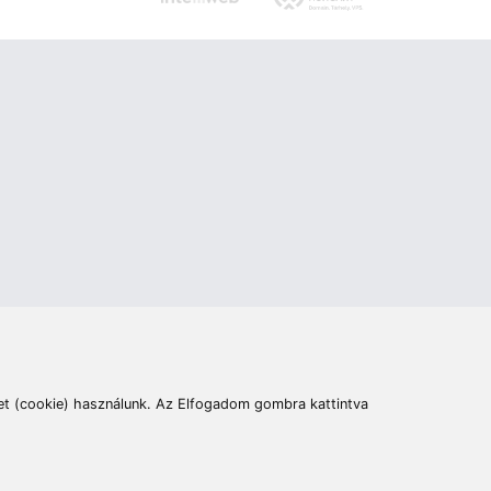
ás
Cím:
6400 Kiskunhalas, Széchenyi út 49.
lymentesítési nyilatkozat
Elállás