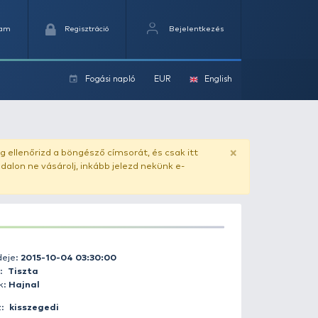
Kedvencek
Kosaram
Regisztráció
Fogási na
ok
ado.hu
. Vásárlás előtt mindig ellenőrizd a böngésző címs
yel csaló másolat - ilyen oldalon ne vásárolj, inkább jel