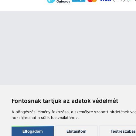
Áruház
Videók
Í
Nyitvatartás:
H-P: 8:00-17:00
Sz: 8:00 - 12:00
Céginfor