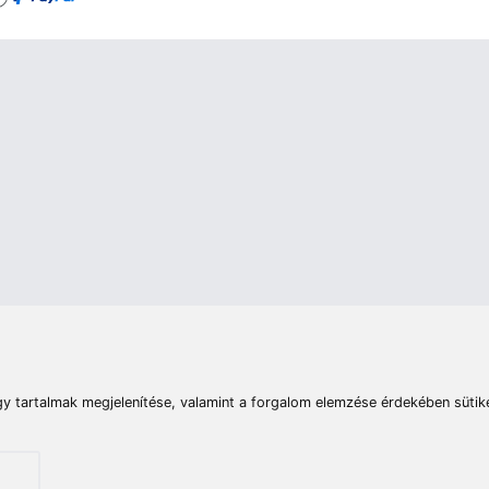
rások
Vizek
Termékösszehasonlít
Telefon:
E-mail:
+36 20 945 7758
pult@haldorado.hu
máció
ÁSZF
Adatkezelési tájékoztató
Impresszum
Akadá
© 2026 Haldorado.hu