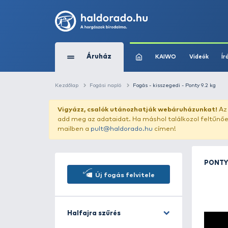
Áruház
KAIWO
Kezdőlap
Fogási napló
Fogás - kisszegedi 
Vigyázz, csalók utánozhatják webár
add meg az adataidat. Ha máshol találk
mailben a
pult@haldorado.hu
címen!
Új fogás felvitele