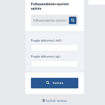
Napszak szerinti szűrés
Időjárás szerinti szűrés
Felhasználónév szerinti
szűrés
Fogás dátuma (-tól) :