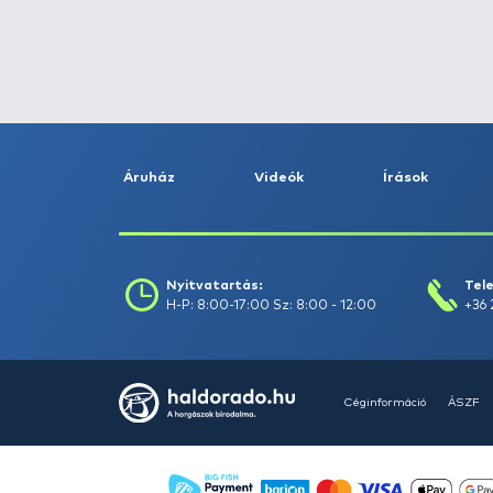
Fogás dátuma (-ig) :
Szűrés
Szűrők törlése