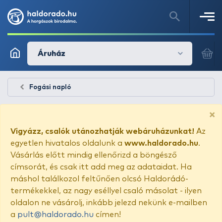
Áruház
Fogási napló
×
Vigyázz, csalók utánozhatják webáruházunkat!
Az
egyetlen hivatalos oldalunk a
www.haldorado.hu
.
Vásárlás előtt mindig ellenőrizd a böngésző
címsorát, és csak itt add meg az adataidat. Ha
máshol találkozol feltűnően olcsó Haldorádó-
termékekkel, az nagy eséllyel csaló másolat - ilyen
oldalon ne vásárolj, inkább jelezd nekünk e-mailben
a
pult@haldorado.hu
címen!