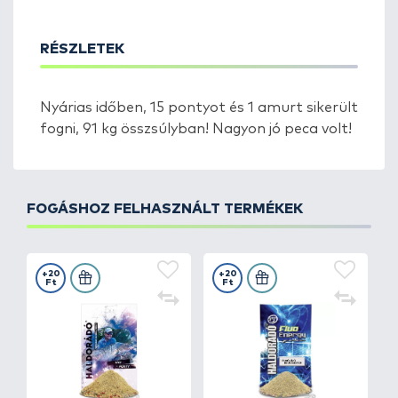
RÉSZLETEK
Nyárias időben, 15 pontyot és 1 amurt sikerült
fogni, 91 kg összsúlyban! Nagyon jó peca volt!
FOGÁSHOZ FELHASZNÁLT TERMÉKEK
+20
+20
Ft
Ft