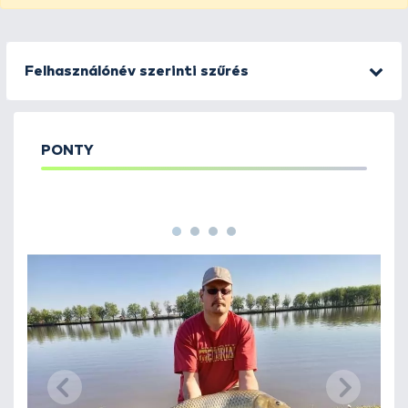
Felhasználónév szerinti szűrés
PONTY
1
2
3
4