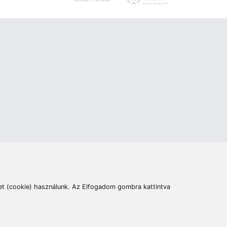
ás
Cím:
6400 Kiskunhalas, Széchenyi út 49.
lymentesítési nyilatkozat
Elállás