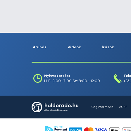
Fogás dátuma (-ig) :
Szűrés
Szűrők törlése