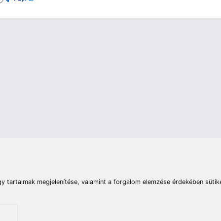
rások
Vizek
Termékösszehasonlít
Telefon:
E-mail:
+36 20 945 7758
pult@haldorado.hu
máció
ÁSZF
Adatkezelési tájékoztató
Impresszum
Akadá
© 2026 Haldorado.hu