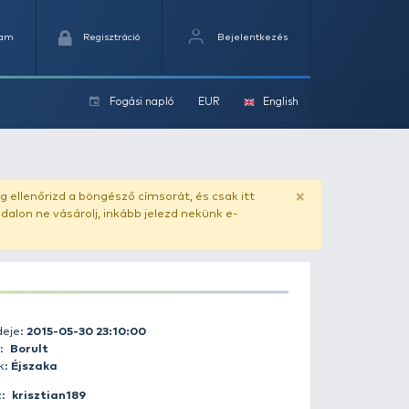
Kedvencek
Kosaram
Regisztráció
Fogási na
ok
ado.hu
. Vásárlás előtt mindig ellenőrizd a böngésző címs
yel csaló másolat - ilyen oldalon ne vásárolj, inkább jel