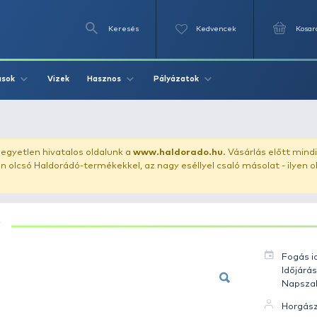
Keresés
Videók
Vizek
Írások
Hasznos
Pályázat
 - Ponty 18.44 kg
uházunkat!
Az egyetlen hivatalos oldalunk a
www.haldor
ozol feltűnően olcsó Haldorádó-termékekkel, az nagy eséll
PONTY