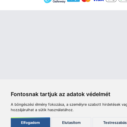
Áruház
Videók
Í
Nyitvatartás:
H-P: 8:00-17:00
Sz: 8:00 - 12:00
Céginfor