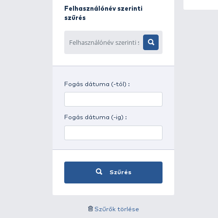
Napszak szerinti szűrés
Időjárás szerinti szűrés
Felhasználónév szerinti
szűrés
Fogás dátuma (-tól) :