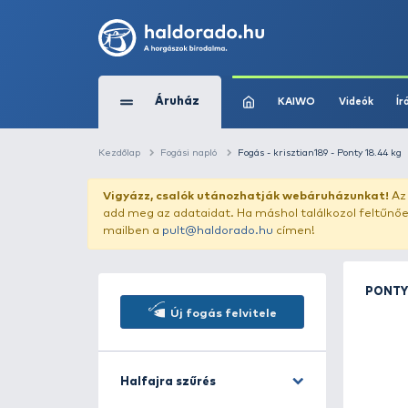
Áruház
KAIWO
Kezdőlap
Fogási napló
Fogás - krisztian189
Vigyázz, csalók utánozhatják webár
add meg az adataidat. Ha máshol találk
mailben a
pult@haldorado.hu
címen!
Új fogás felvitele