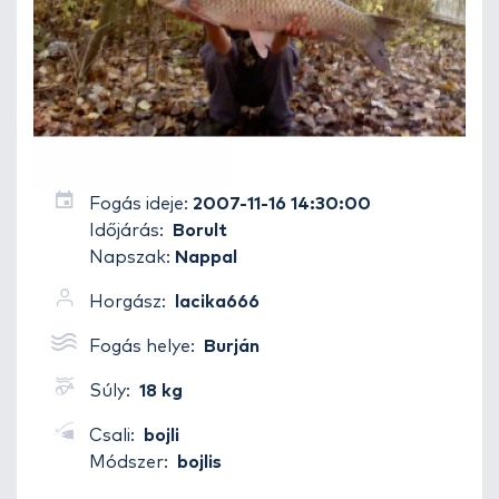
Fogás ideje:
2007-11-16 14:30:00
Időjárás:
Borult
Napszak:
Nappal
Horgász:
lacika666
Fogás helye:
Burján
Súly:
18 kg
Csali:
bojli
Módszer:
bojlis