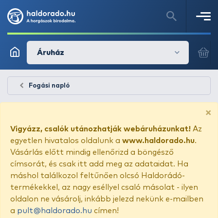
Áruház
Fogási napló
×
Vigyázz, csalók utánozhatják webáruházunkat!
Az
egyetlen hivatalos oldalunk a
www.haldorado.hu
.
Vásárlás előtt mindig ellenőrizd a böngésző
címsorát, és csak itt add meg az adataidat. Ha
máshol találkozol feltűnően olcsó Haldorádó-
termékekkel, az nagy eséllyel csaló másolat - ilyen
oldalon ne vásárolj, inkább jelezd nekünk e-mailben
a
pult@haldorado.hu
címen!