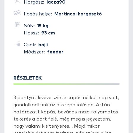
Horgász:
lacza90
Fogás helye:
Martincai horgásztó
Súly:
15 kg
Hossz:
93 cm
Csali:
bojli
Módszer:
feeder
RÉSZLETEK
3 pontyot kivéve szinte kapás nélküli nap volt,
gondolkodtunk az összepakoláson. Aztán
határozott kapás, bevágás majd folyamatos
tekerés a part felé, még meg is jegyeztem,
hogy valami kis tenyeres... Majd mikor