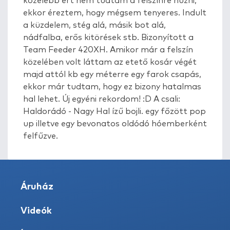
közelebb ért nem tudtam a felszínre húzni,
ekkor éreztem, hogy mégsem tenyeres. Indult
a küzdelem, stég alá, másik bot alá,
nádfalba, erős kitörések stb. Bizonyított a
Team Feeder 420XH. Amikor már a felszín
közelében volt láttam az etető kosár végét
majd attól kb egy méterre egy farok csapás,
ekkor már tudtam, hogy ez bizony hatalmas
hal lehet. Új egyéni rekordom! :D A csali:
Haldorádó - Nagy Hal ízű bojli. egy főzött pop
up illetve egy bevonatos oldódó hóemberként
felfűzve.
Áruház
Videók