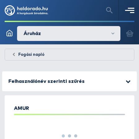
Áruház
Fogási napló
Felhasználónév szerinti szűrés
AMUR
1
2
3