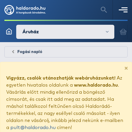
Áruház
Fogási napló
×
Vigyázz, csalók utánozhatják webáruházunkat!
Az
egyetlen hivatalos oldalunk a
www.haldorado.hu
.
Vásárlás előtt mindig ellenőrizd a böngésző
címsorát, és csak itt add meg az adataidat. Ha
máshol találkozol feltűnően olcsó Haldorádó-
termékekkel, az nagy eséllyel csaló másolat - ilyen
oldalon ne vásárolj, inkább jelezd nekünk e-mailben
a
pult@haldorado.hu
címen!