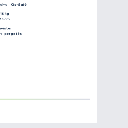
Fogás ideje:
2015-08-05 19:45:00
Időjárás:
Borult
Napszak:
Nappal
Horgász:
leportferi
Fogás helye:
Kis-Sajó
Súly:
0.15 kg
Hossz:
15 cm
Csali:
twister
Módszer:
pergetés