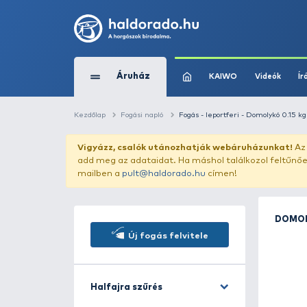
Áruház
KAIWO
Kezdőlap
Fogási napló
Fogás - leportferi 
Vigyázz, csalók utánozhatják webár
add meg az adataidat. Ha máshol találk
mailben a
pult@haldorado.hu
címen!
Új fogás felvitele