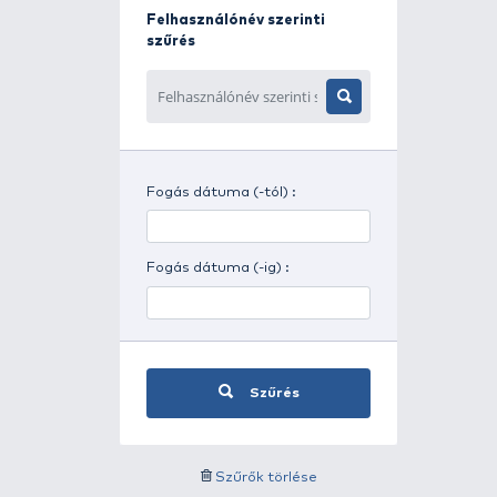
Napszak szerinti szűrés
Időjárás szerinti szűrés
Felhasználónév szerinti
szűrés
Fogás dátuma (-tól) :