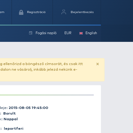
Kedvencek
Kosaram
Regisztráció
Fogási na
ok
ado.hu
. Vásárlás előtt mindig ellenőrizd a böngésző címs
yel csaló másolat - ilyen oldalon ne vásárolj, inkább jel