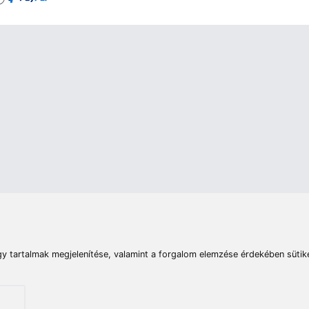
rások
Vizek
Termékösszehasonlít
Telefon:
E-mail:
+36 20 945 7758
pult@haldorado.hu
máció
ÁSZF
Adatkezelési tájékoztató
Impresszum
Akadá
© 2026 Haldorado.hu