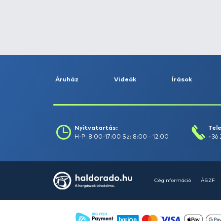
Fogás dátuma (-ig) :
Szűrés
Szűrők törlése