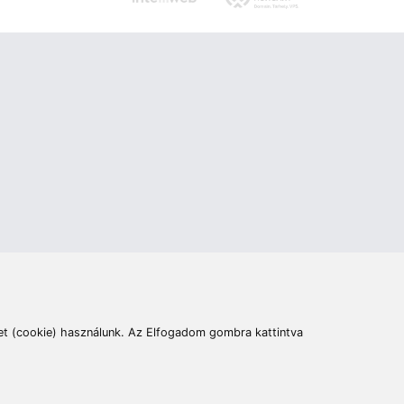
ás
Cím:
6400 Kiskunhalas, Széchenyi út 49.
lymentesítési nyilatkozat
Elállás