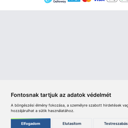
Áruház
Videók
Í
Nyitvatartás:
H-P: 8:00-17:00
Sz: 8:00 - 12:00
Céginfor