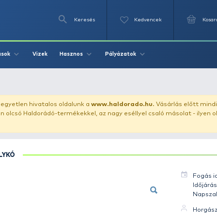
Keresés
Videók
Vizek
Írások
Hasznos
Pályázat
- Domolykó 0.15 kg
uházunkat!
Az egyetlen hivatalos oldalunk a
www.haldor
ozol feltűnően olcsó Haldorádó-termékekkel, az nagy eséll
DOMOLYKÓ