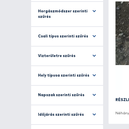
Halfajra szűrés
Horgászmódszer szerinti
szűrés
Csali típus szerinti szűrés
Vizterületre szűrés
Hely típusa szerinti szűrés