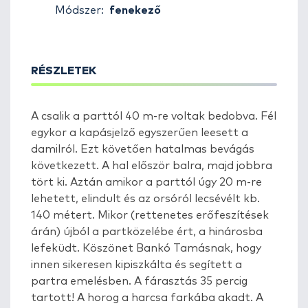
Módszer:
fenekező
RÉSZLETEK
A csalik a parttól 40 m-re voltak bedobva. Fél
egykor a kapásjelző egyszerűen leesett a
damilról. Ezt követően hatalmas bevágás
következett. A hal először balra, majd jobbra
tört ki. Aztán amikor a parttól úgy 20 m-re
lehetett, elindult és az orsóról lecsévélt kb.
140 métert. Mikor (rettenetes erőfeszítések
árán) újból a partközelébe ért, a hinárosba
lefeküdt. Köszönet Bankó Tamásnak, hogy
innen sikeresen kipiszkálta és segített a
partra emelésben. A fárasztás 35 percig
tartott! A horog a harcsa farkába akadt. A