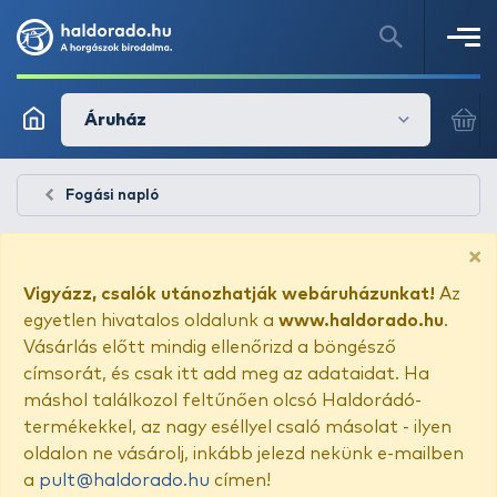
Áruház
Fogási napló
×
Vigyázz, csalók utánozhatják webáruházunkat!
Az
egyetlen hivatalos oldalunk a
www.haldorado.hu
.
Vásárlás előtt mindig ellenőrizd a böngésző
címsorát, és csak itt add meg az adataidat. Ha
máshol találkozol feltűnően olcsó Haldorádó-
termékekkel, az nagy eséllyel csaló másolat - ilyen
oldalon ne vásárolj, inkább jelezd nekünk e-mailben
a
pult@haldorado.hu
címen!