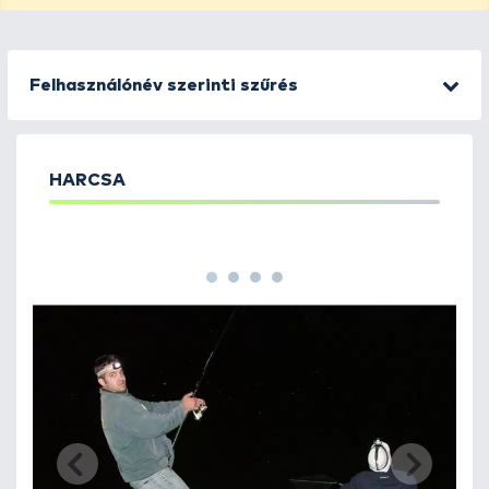
Felhasználónév szerinti szűrés
HARCSA
1
2
3
4