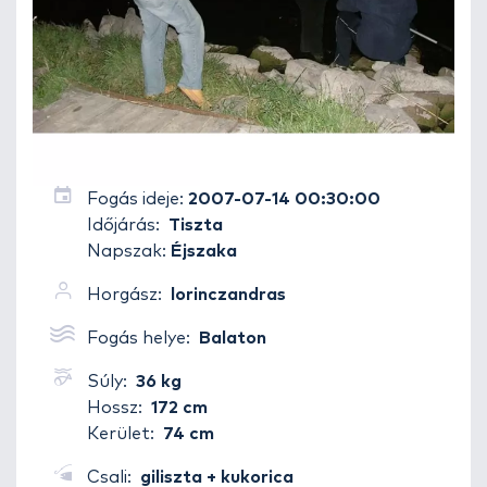
Fogás ideje:
2007-07-14 00:30:00
Időjárás:
Tiszta
Napszak:
Éjszaka
Horgász:
lorinczandras
Fogás helye:
Balaton
Súly:
36 kg
Hossz:
172 cm
Kerület:
74 cm
Csali:
giliszta + kukorica