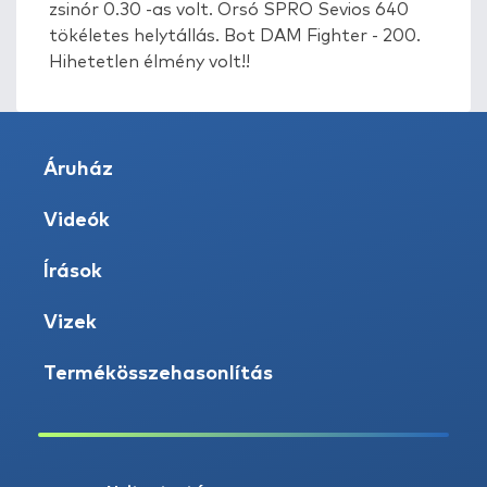
zsinór 0.30 -as volt. Orsó SPRO Sevios 640
tökéletes helytállás. Bot DAM Fighter - 200.
Hihetetlen élmény volt!!
Áruház
Videók
Írások
Vizek
Termékösszehasonlítás