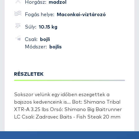
Horgász:
madzol
Fogás helye:
Maconkai-víztározó
Súly:
10.15 kg
Csali:
bojli
Módszer:
bojlis
RÉSZLETEK
Sokszor velünk egy időben eszegettek a
bajszos kedvenceink is... Bot: Shimano Tribal
XTR-A 3.25 lbs Orsó: Shimano Big Baitrunner
LC Csali: Zadravec Baits - Fish Steak 20 mm