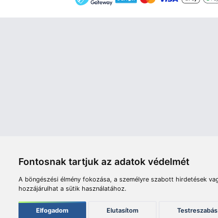
Áruház
Videók
Í
Nyitvatartás:
H-P: 8:00-17:00
Sz: 8:00 - 12:00
Céginfor