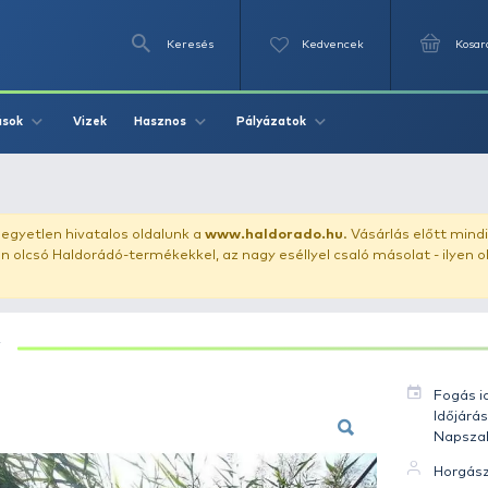
Keresés
Videók
Vizek
Írások
Hasznos
Pályázat
nty 4.68 kg
uházunkat!
Az egyetlen hivatalos oldalunk a
www.haldor
ozol feltűnően olcsó Haldorádó-termékekkel, az nagy eséll
PONTY