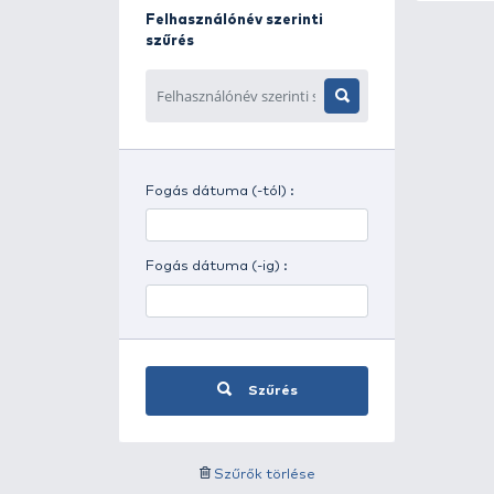
Napszak szerinti szűrés
Időjárás szerinti szűrés
Felhasználónév szerinti
szűrés
Fogás dátuma (-tól) :