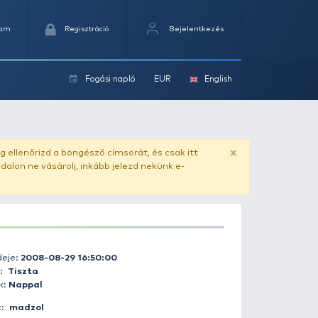
Kedvencek
Kosaram
Regisztráció
Fogási na
ok
ado.hu
. Vásárlás előtt mindig ellenőrizd a böngésző címs
yel csaló másolat - ilyen oldalon ne vásárolj, inkább jel