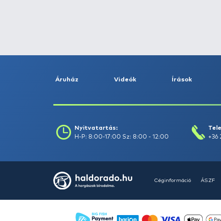
Fogás dátuma (-ig) :
Szűrés
Szűrők törlése