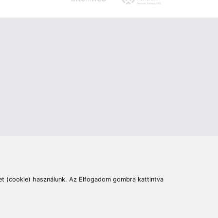
ás
Cím:
6400 Kiskunhalas, Széchenyi út 49.
lymentesítési nyilatkozat
Elállás