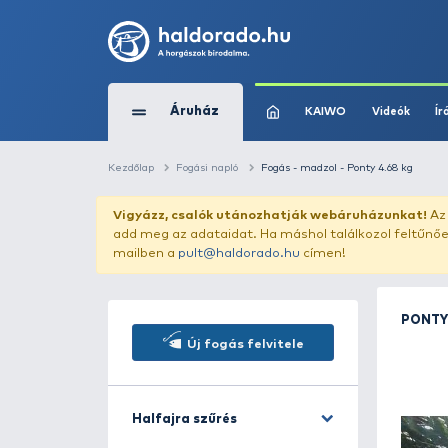
Áruház
KAIWO
Kezdőlap
Fogási napló
Fogás - madzol - Po
Vigyázz, csalók utánozhatják webár
add meg az adataidat. Ha máshol találk
mailben a
pult@haldorado.hu
címen!
Új fogás felvitele