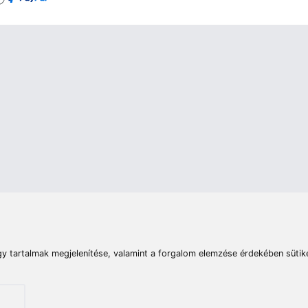
rások
Vizek
Termékösszehasonlít
Telefon:
E-mail:
+36 20 945 7758
pult@haldorado.hu
máció
ÁSZF
Adatkezelési tájékoztató
Impresszum
Akadá
© 2026 Haldorado.hu