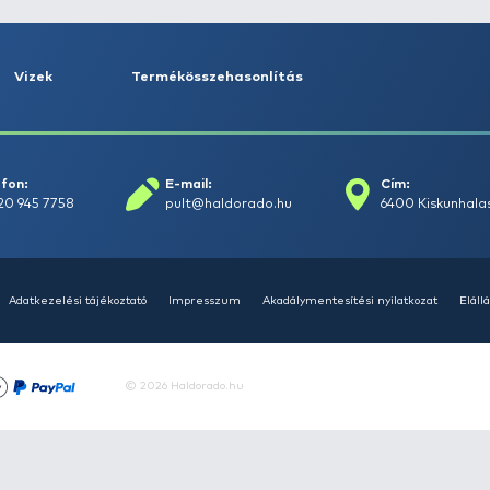
rások
Vizek
Termékösszehasonlít