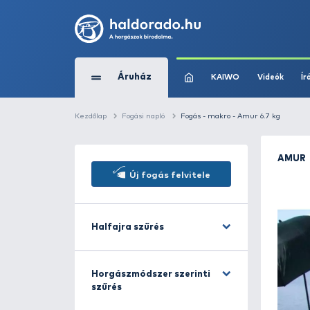
Áruház
KAIWO
Kezdőlap
Fogási napló
Fogás - makro - Am
Új fogás felvitele
Halfajra szűrés