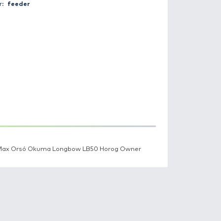
Fogás helye:
Harsányi horgásztó
Súly:
6.7 kg
Csali:
kukorica (erjesztett)
Módszer:
feeder