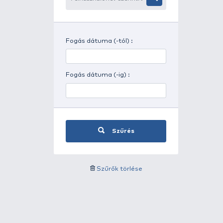
Időjárás szerinti szűrés
Felhasználónév szerinti
szűrés
Fogás dátuma (-tól) :
Fogás dátuma (-ig) :