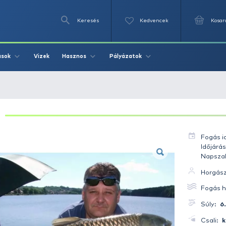
Keresés
Videók
Vizek
Írások
Hasznos
Pályázat
ur 6.7 kg
AMUR