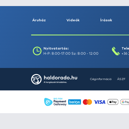
Szűrés
Szűrők törlése
Áruház
Videók
Í