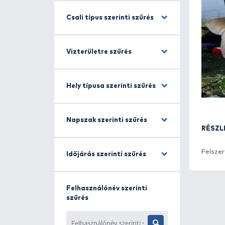
Horgászmódszer szerinti
szűrés
Csali típus szerinti szűrés
Vizterületre szűrés
Hely típusa szerinti szűrés
Napszak szerinti szűrés