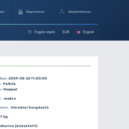
Kedvencek
Kosaram
Regisztráció
Fogási na
ok
Fogás ideje:
2009-05-23 11:00:00
Időjárás:
Felhős
Napszak:
Nappal
Horgász:
makro