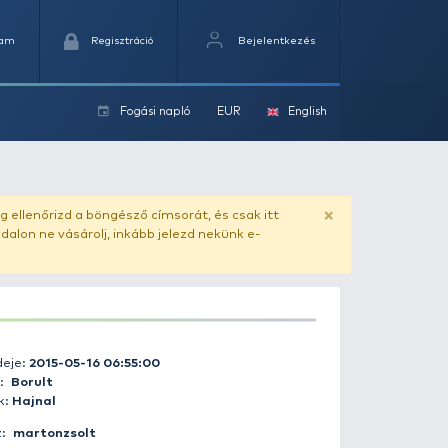
Kedvencek
Kosaram
Regisztráció
Fogási na
ok
ado.hu
. Vásárlás előtt mindig ellenőrizd a böngésző címs
yel csaló másolat - ilyen oldalon ne vásárolj, inkább jel