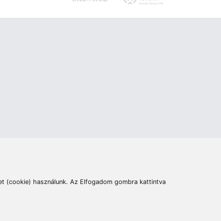
ás
Cím:
6400 Kiskunhalas, Széchenyi út 49.
lymentesítési nyilatkozat
Elállás