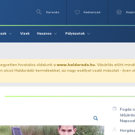
Keresés
Videók
Vizek
Írások
Hasznos
Pályázat
 - Ponty 9.2 kg
uházunkat!
Az egyetlen hivatalos oldalunk a
www.haldor
ozol feltűnően olcsó Haldorádó-termékekkel, az nagy eséll
PONTY