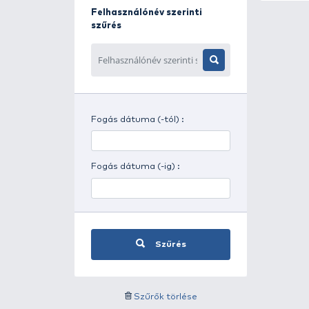
Napszak szerinti szűrés
Időjárás szerinti szűrés
Felhasználónév szerinti
szűrés
Fogás dátuma (-tól) :