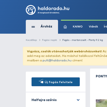
Áruház
KAIWO
Kezdőlap
Fogási napló
Fogás - martonzsolt
Vigyázz, csalók utánozhatják webár
add meg az adataidat. Ha máshol találk
mailben a
pult@haldorado.hu
címen!
Új fogás felvitele