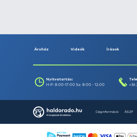
Fogás dátuma (-ig) :
Szűrés
Szűrők törlése