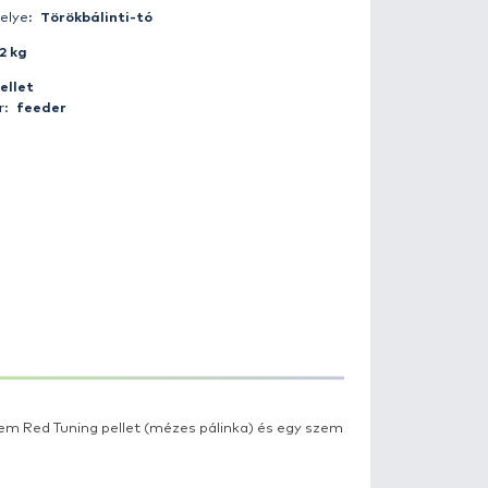
Fogás ideje:
2015-05-16 06:55:00
Időjárás:
Borult
Napszak:
Hajnal
Horgász:
martonzsolt
Fogás helye:
Törökbálinti-tó
Súly:
9.2 kg
Csali:
pellet
Módszer:
feeder