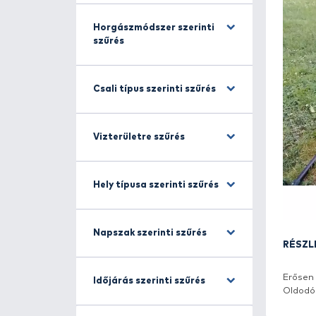
Halfajra szűrés
Horgászmódszer szerinti
szűrés
Csali típus szerinti szűrés
Vizterületre szűrés
Hely típusa szerinti szűrés