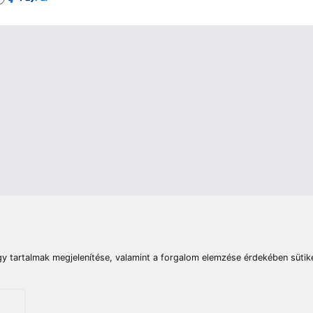
rások
Vizek
Termékösszehasonlít
Telefon:
E-mail:
+36 20 945 7758
pult@haldorado.hu
máció
ÁSZF
Adatkezelési tájékoztató
Impresszum
Akadá
© 2026 Haldorado.hu