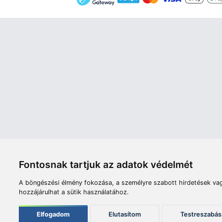
Áruház
Videók
Í
Nyitvatartás:
H-P: 8:00-17:00
Sz: 8:00 - 12:00
Céginfor