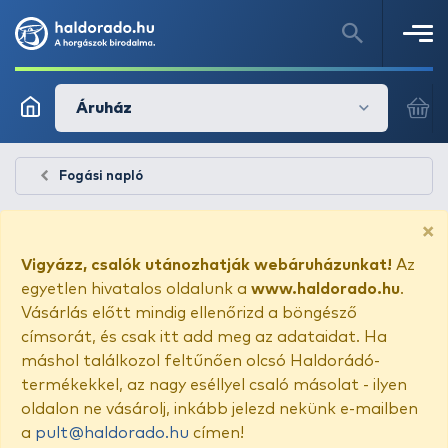
Áruház
Fogási napló
×
Vigyázz, csalók utánozhatják webáruházunkat!
Az
egyetlen hivatalos oldalunk a
www.haldorado.hu
.
Vásárlás előtt mindig ellenőrizd a böngésző
címsorát, és csak itt add meg az adataidat. Ha
máshol találkozol feltűnően olcsó Haldorádó-
termékekkel, az nagy eséllyel csaló másolat - ilyen
oldalon ne vásárolj, inkább jelezd nekünk e-mailben
a
pult@haldorado.hu
címen!