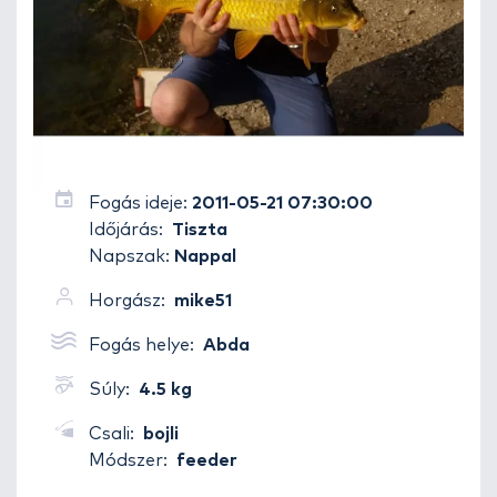
Fogás ideje:
2011-05-21 07:30:00
Időjárás:
Tiszta
Napszak:
Nappal
Horgász:
mike51
Fogás helye:
Abda
Súly:
4.5 kg
Csali:
bojli
Módszer:
feeder