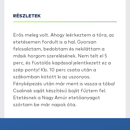
RÉSZLETEK
Erős meleg volt. Ahogy leérkeztem a tóra, az
etetésemen fordult is a hal. Gyorsan
felcsaliztam, bedobtam és nekiláttam a
másik horgom szerelésének. Nem telt el 5
perc, és füstölős kapással jelentkezett ez a
szép ponty! Kb. 10 perc csata után a
szákomban kötött ki az uszonyos.
Fényképezés után már ment is vissza a tóba!
Csalinak saját készítésű bojlit fűztem fel.
Etetésnek a Nagy Amúr etetőanyagot
szórtam be már napok óta.