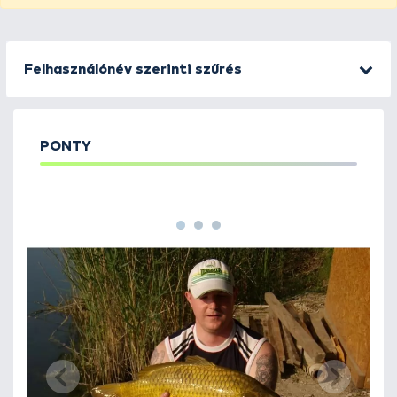
Felhasználónév szerinti szűrés
PONTY
1
2
3