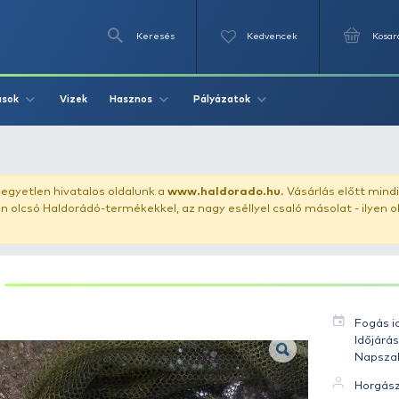
Keresés
Videók
Vizek
Írások
Hasznos
Pályázat
2 - Küsz 0.05 kg
uházunkat!
Az egyetlen hivatalos oldalunk a
www.haldor
ozol feltűnően olcsó Haldorádó-termékekkel, az nagy eséll
KÜSZ