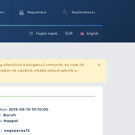
Kedvencek
Kosaram
Regisztráció
Fogási na
ok
ado.hu
. Vásárlás előtt mindig ellenőrizd a böngésző címs
yel csaló másolat - ilyen oldalon ne vásárolj, inkább jel