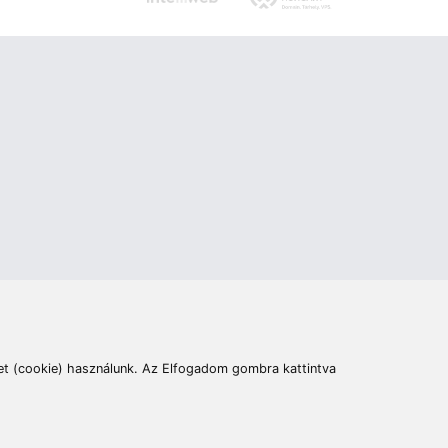
ás
Cím:
6400 Kiskunhalas, Széchenyi út 49.
lymentesítési nyilatkozat
Elállás