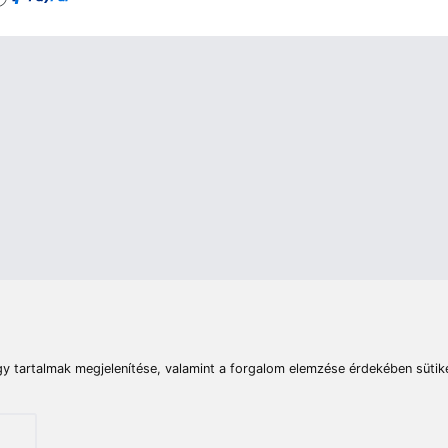
rások
Vizek
Termékösszehasonlít
Telefon:
E-mail:
+36 20 945 7758
pult@haldorado.hu
máció
ÁSZF
Adatkezelési tájékoztató
Impresszum
Akadá
© 2026 Haldorado.hu