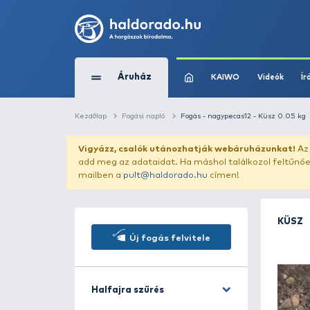
Áruház
KAIWO
Kezdőlap
Fogási napló
Fogás - nagypecas1
Vigyázz, csalók utánozhatják webár
add meg az adataidat. Ha máshol találk
mailben a
pult@haldorado.hu
címen!
Új fogás felvitele