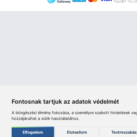
Áruház
Videók
Í
Nyitvatartás:
H-P: 8:00-17:00
Sz: 8:00 - 12:00
Céginfor