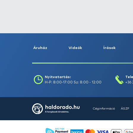
Fogás dátuma (-ig) :
Szűrés
Szűrők törlése