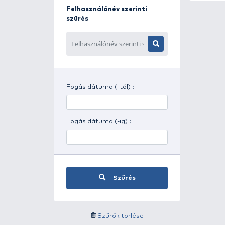
Napszak szerinti szűrés
Időjárás szerinti szűrés
Felhasználónév szerinti
szűrés
Fogás dátuma (-tól) :