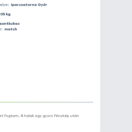
Fogás ideje:
2013-03-10 10:10:00
Időjárás:
Borult
Napszak:
Nappal
Horgász:
nagypecas12
Fogás helye:
Iparcsatorna Győr
Súly:
0.05 kg
Csali:
csontkukac
Módszer:
match