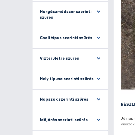
Halfajra szűrés
Horgászmódszer szerinti
szűrés
Csali típus szerinti szűrés
Vizterületre szűrés
Hely típusa szerinti szűrés