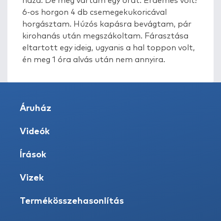
haza. De még vártam egy órát. Érdemes volt!
6-os horgon 4 db csemegekukoricával
horgásztam. Húzós kapásra bevágtam, pár
kirohanás után megszákoltam. Fárasztása
eltartott egy ideig, ugyanis a hal toppon volt,
én meg 1 óra alvás után nem annyira.
Áruház
Videók
Írások
Vizek
Termékösszehasonlítás