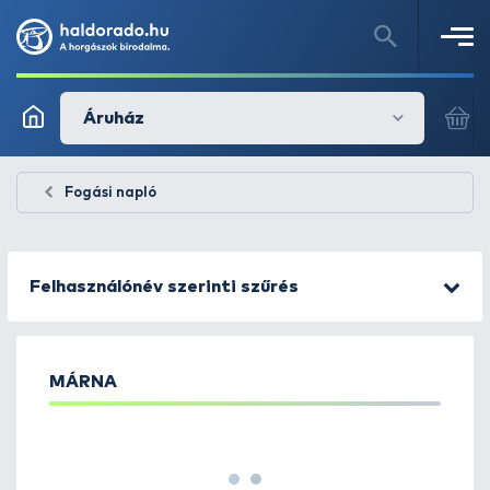
Áruház
Fogási napló
Felhasználónév szerinti szűrés
MÁRNA
1
2