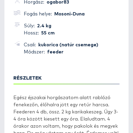
Horgász:
ogabor83
Fogás helye:
Mosoni-Duna
Súly:
2.4 kg
Hossz:
55 cm
Csali:
kukorica (natúr csemege)
Módszer:
feeder
RÉSZLETEK
Egész éjszakai horgászatom alatt rablózó
fenekezőn, élőhalra jött egy retúr harcsa.
Feederen 4 db, össz. 2 kg karikakeszeg. Úgy 3-
4 óra között kiesett egy óra. Elaludtam. 4
órakor azon voltam, hogy pakolok és megyek