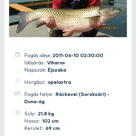
Fogás ideje:
2011-06-10 02:30:00
Időjárás:
Viharos
Napszak:
Éjszaka
Horgász:
opelastra
Fogás helye:
Ráckevei (Soroksári) -
Duna-ág
Súly:
21.8 kg
Hossz:
102 cm
Kerület:
69 cm