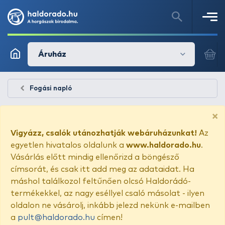
Áruház
Fogási napló
×
Vigyázz, csalók utánozhatják webáruházunkat!
Az
egyetlen hivatalos oldalunk a
www.haldorado.hu
.
Vásárlás előtt mindig ellenőrizd a böngésző
címsorát, és csak itt add meg az adataidat. Ha
máshol találkozol feltűnően olcsó Haldorádó-
termékekkel, az nagy eséllyel csaló másolat - ilyen
oldalon ne vásárolj, inkább jelezd nekünk e-mailben
a
pult@haldorado.hu
címen!