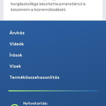
horgászkolléga készítette,ismeretlenül is
köszönöm a közreműködését.
Áruház
Videók
Írások
Vizek
Termékösszehasonlítás
Nyitvatartás: