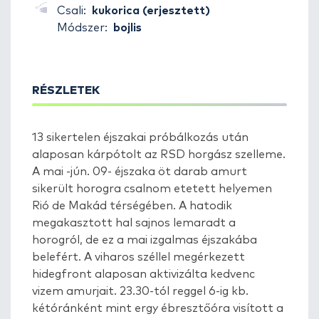
Csali:
kukorica (erjesztett)
Módszer:
bojlis
RÉSZLETEK
13 sikertelen éjszakai próbálkozás után
alaposan kárpótolt az RSD horgász szelleme.
A mai -jún. 09- éjszaka öt darab amurt
sikerült horogra csalnom etetett helyemen
Rió de Makád térségében. A hatodik
megakasztott hal sajnos lemaradt a
horogról, de ez a mai izgalmas éjszakába
belefért. A viharos széllel megérkezett
hidegfront alaposan aktivizálta kedvenc
vizem amurjait. 23.30-tól reggel 6-ig kb.
kétóránként mint ergy ébresztőóra visított a