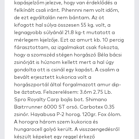
kapásjelzőm jelezve, hogy van érdeklődés a
felkínált csali iránt. Pihennni nem volt időm,
de ezt egyáltalán nem bántam. Az öt
kifogott hal súlya összesen 55 kg. volt, a
legnagyobb súlyánál 21.8 kg-t mutatott a
mérlegem kijelzője. Ezt az amurt kb. 10 percig
fárasztottam, az izgalmakat csak fokozta,
hogy a szomszéd stégen horgászó Béla bácsi
zsinórját is húznom kellett mert a hal úgy
gondolta ott is csinál egy kapást. A csalim a
bevált erjesztett kukorica volt a
horgászportál által forgalmazott amur dip-
be áztatva. Felszerelésem: 3.6m 2.75 Lb.
Spro Royalty Carp bojlis bot. Shimano
Baitrrunner 6000 ST orsó. Carbotex 0.35
zsinór. Hayabusa P-2 horog. 120gr. Fox ólom.
A horogra három szem kukorica és
hungarocell golyó került. A visszaengedésről
készült képeket egy reggel érkező