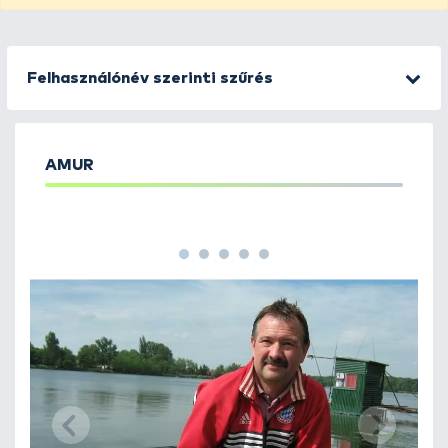
Felhasználónév szerinti szűrés
AMUR
1
2
3
4
5