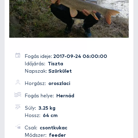
Fogás ideje:
2017-09-24 06:00:00
Időjárás:
Tiszta
Napszak:
Szürkület
Horgász:
oroszlaci
Fogás helye:
Hernád
Súly:
3.25 kg
Hossz:
64 cm
Csali:
csontkukac
Módszer:
feeder