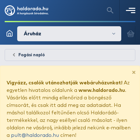
Áruház
Fogási napló
×
Vigyázz, csalók utánozhatják webáruházunkat!
Az
egyetlen hivatalos oldalunk a
www.haldorado.hu
.
Vásárlás előtt mindig ellenőrizd a böngésző
címsorát, és csak itt add meg az adataidat. Ha
máshol találkozol feltűnően olcsó Haldorádó-
termékekkel, az nagy eséllyel csaló másolat - ilyen
oldalon ne vásárolj, inkább jelezd nekünk e-mailben
a
pult@haldorado.hu
címen!