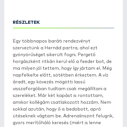
RÉSZLETEK
Egy többnapos baráti rendezvényt
szerveztünk a Hernád partra, ahol ezt
gyönyörűséget sikerült fogni. Pergető
horgászként ritkán kerül elő a feeder bot, de
ma milyen jól tettem, hogy így jártam el. Még
napfelkelte előtt, sötétben érkeztem. A víz
áradt, egy kövezés mögötti lassú
visszaforgóban tudtam csak megállítani a
szereléket. Már két kapást is rontottam,
amikor kollégám csatlakozott hozzám. Nem
sokkal azután, hogy ő is bedobott, apró
ütéseknek vágtam be. Adrenalinszint felugrik,
gyors merítőháló keresés (miért is lenne