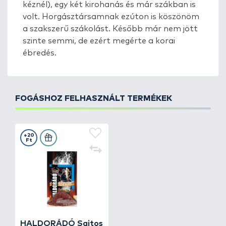
kéznél), egy két kirohanás és már szákban is
volt. Horgásztársamnak ezúton is köszönöm
a szakszerű szákolást. Később már nem jött
szinte semmi, de ezért megérte a korai
ébredés.
FOGÁSHOZ FELHASZNÁLT TERMÉKEK
+20
Ft
HALDORÁDÓ Sajtos