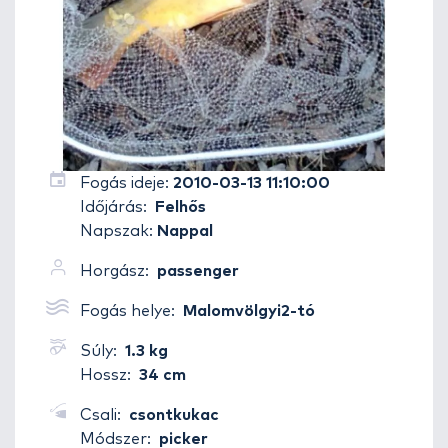
Fogás ideje:
2010-03-13 11:10:00
Időjárás:
Felhős
Napszak:
Nappal
Horgász:
passenger
Fogás helye:
Malomvölgyi2-tó
Súly:
1.3 kg
Hossz:
34 cm
Csali:
csontkukac
Módszer:
picker