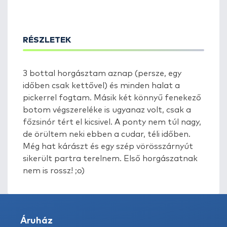
RÉSZLETEK
3 bottal horgásztam aznap (persze, egy
időben csak kettővel) és minden halat a
pickerrel fogtam. Másik két könnyű fenekező
botom végszereléke is ugyanaz volt, csak a
főzsinór tért el kicsivel. A ponty nem túl nagy,
de örültem neki ebben a cudar, téli időben.
Még hat kárászt és egy szép vörösszárnyút
sikerült partra terelnem. Első horgászatnak
nem is rossz! ;o)
Áruház