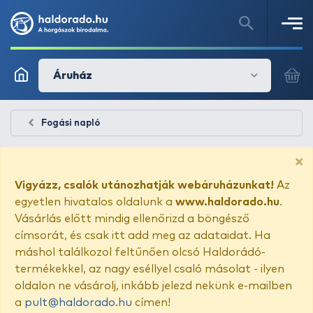
Áruház
Fogási napló
×
Vigyázz, csalók utánozhatják webáruházunkat!
Az
egyetlen hivatalos oldalunk a
www.haldorado.hu
.
Vásárlás előtt mindig ellenőrizd a böngésző
címsorát, és csak itt add meg az adataidat. Ha
máshol találkozol feltűnően olcsó Haldorádó-
termékekkel, az nagy eséllyel csaló másolat - ilyen
oldalon ne vásárolj, inkább jelezd nekünk e-mailben
a
pult@haldorado.hu
címen!