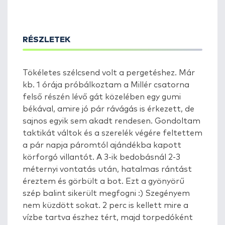
RÉSZLETEK
Tökéletes szélcsend volt a pergetéshez. Már
kb. 1 órája próbálkoztam a Millér csatorna
felső részén lévő gát közelében egy gumi
békával, amire jó pár rávágás is érkezett, de
sajnos egyik sem akadt rendesen. Gondoltam
taktikát váltok és a szerelék végére feltettem
a pár napja páromtól ajándékba kapott
körforgó villantót. A 3-ik bedobásnál 2-3
méternyi vontatás után, hatalmas rántást
éreztem és görbült a bot. Ezt a gyönyörű
szép balint sikerült megfogni :) Szegényem
nem küzdött sokat. 2 perc is kellett mire a
vízbe tartva észhez tért, majd torpedóként