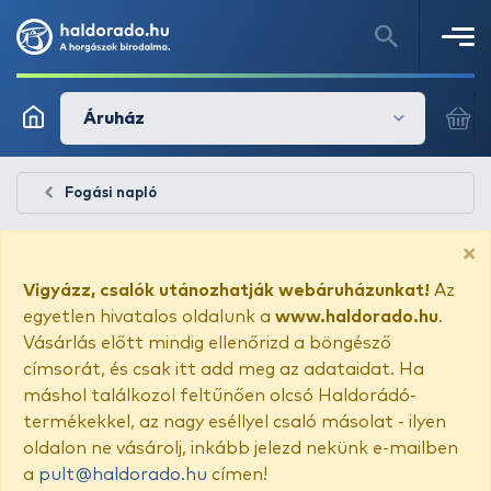
Áruház
Fogási napló
×
Vigyázz, csalók utánozhatják webáruházunkat!
Az
egyetlen hivatalos oldalunk a
www.haldorado.hu
.
Vásárlás előtt mindig ellenőrizd a böngésző
címsorát, és csak itt add meg az adataidat. Ha
máshol találkozol feltűnően olcsó Haldorádó-
termékekkel, az nagy eséllyel csaló másolat - ilyen
oldalon ne vásárolj, inkább jelezd nekünk e-mailben
a
pult@haldorado.hu
címen!