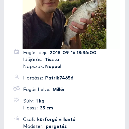
Fogás ideje:
2018-09-16 18:36:00
Időjárás:
Tiszta
Napszak:
Nappal
Horgász:
Patrik74656
Fogás helye:
Millér
Súly:
1 kg
Hossz:
35 cm
Csali:
körforgó villantó
Módszer:
pergetés