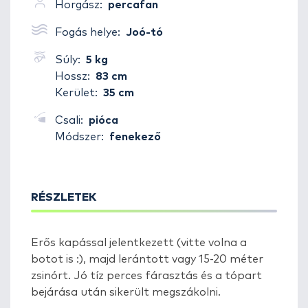
Horgász:
percafan
Fogás helye:
Joó-tó
Súly:
5 kg
Hossz:
83 cm
Kerület:
35 cm
Csali:
pióca
Módszer:
fenekező
RÉSZLETEK
Erős kapással jelentkezett (vitte volna a
botot is :), majd lerántott vagy 15-20 méter
zsinórt. Jó tíz perces fárasztás és a tópart
bejárása után sikerült megszákolni.