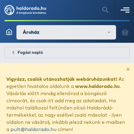
Áruház
Fogási napló
×
Vigyázz, csalók utánozhatják webáruházunkat!
Az
egyetlen hivatalos oldalunk a
www.haldorado.hu
.
Vásárlás előtt mindig ellenőrizd a böngésző
címsorát, és csak itt add meg az adataidat. Ha
máshol találkozol feltűnően olcsó Haldorádó-
termékekkel, az nagy eséllyel csaló másolat - ilyen
oldalon ne vásárolj, inkább jelezd nekünk e-mailben
a
pult@haldorado.hu
címen!