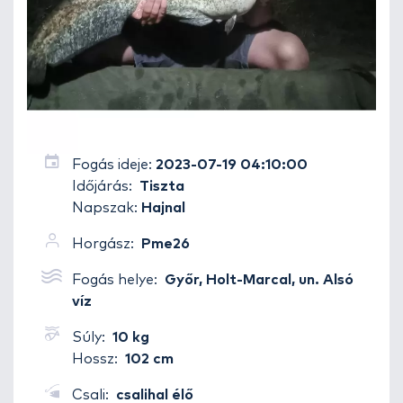
Fogás ideje:
2023-07-19 04:10:00
Időjárás:
Tiszta
Napszak:
Hajnal
Horgász:
Pme26
Fogás helye:
Győr, Holt-Marcal, un. Alsó
víz
Súly:
10 kg
Hossz:
102 cm
Csali:
csalihal élő