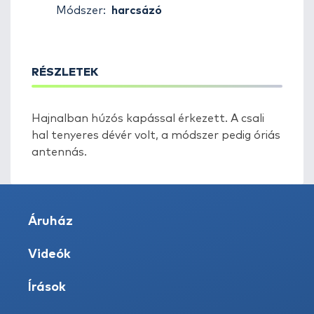
Módszer:
harcsázó
RÉSZLETEK
Hajnalban húzós kapással érkezett. A csali
hal tenyeres dévér volt, a módszer pedig óriás
antennás.
Áruház
Videók
Írások