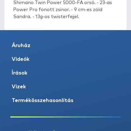
Shimano Twin Power 5000-FA orsó. - 23-as
Power Pro fonott zsinor. - 9 cm-es zöld
Sandra. - 13g-os twisterfejjel.
Áruház
Videók
Írások
Vizek
Termékösszehasonlítás