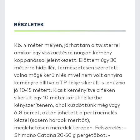
RÉSZLETEK
Kb. 4 méter mélyen, járhattam a twisterrel
amikor egy visszaejtésre nagyon kemény
koppanással jelentkezett. Előttem úgy 30
méterre hídpillér, természetesen szeretett
volna mögé kerülni és mivel nem volt annyira
keményre állítva a TP fékje sikerült is lehúznia
jó 10-15 métert. Kicsit keményítve a féken
sikerült egy 10 méter körüli félkörbe
kényszerítenem, ahol küzdöttünk még vagy
6-8 percet, aztán jöhetett a pertraemelés
kézzel (sosem hordok merítőt),
meglehetősen meredek terepen. Felszerelés: -
Shimano Catana 20-50 g pergetőbot. -