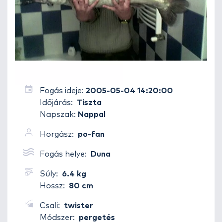
Fogás ideje:
2005-05-04 14:20:00
Időjárás:
Tiszta
Napszak:
Nappal
Horgász:
po-fan
Fogás helye:
Duna
Súly:
6.4 kg
Hossz:
80 cm
Csali:
twister
Módszer:
pergetés