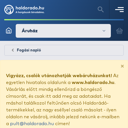
Áruház
Fogási napló
×
Vigyázz, csalók utánozhatják webáruházunkat!
Az
egyetlen hivatalos oldalunk a
www.haldorado.hu
.
Vásárlás előtt mindig ellenőrizd a böngésző
címsorát, és csak itt add meg az adataidat. Ha
máshol találkozol feltűnően olcsó Haldorádó-
termékekkel, az nagy eséllyel csaló másolat - ilyen
oldalon ne vásárolj, inkább jelezd nekünk e-mailben
a
pult@haldorado.hu
címen!