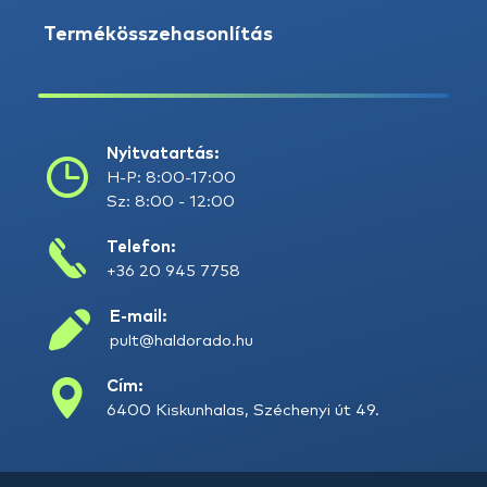
Termékösszehasonlítás
Nyitvatartás:
H-P: 8:00-17:00
Sz: 8:00 - 12:00
Telefon:
+36 20 945 7758
E-mail:
pult@haldorado.hu
Cím:
6400 Kiskunhalas, Széchenyi út 49.