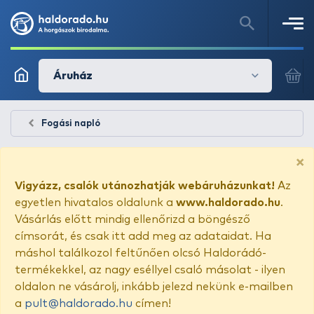
Áruház
Fogási napló
×
Vigyázz, csalók utánozhatják webáruházunkat!
Az
egyetlen hivatalos oldalunk a
www.haldorado.hu
.
Vásárlás előtt mindig ellenőrizd a böngésző
címsorát, és csak itt add meg az adataidat. Ha
máshol találkozol feltűnően olcsó Haldorádó-
termékekkel, az nagy eséllyel csaló másolat - ilyen
oldalon ne vásárolj, inkább jelezd nekünk e-mailben
a
pult@haldorado.hu
címen!