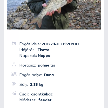
Fogás ideje:
2012-11-03 11:20:00
Időjárás:
Tiszta
Napszak:
Nappal
Horgász:
pohnerzs
Fogás helye:
Duna
Súly:
2.35 kg
Csali:
csontkukac
Módszer:
feeder