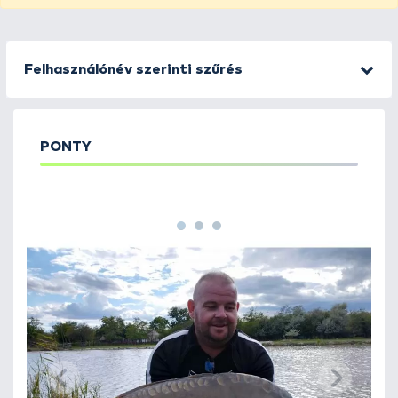
Felhasználónév szerinti szűrés
PONTY
1
2
3