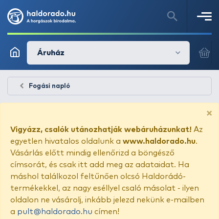
Áruház
Fogási napló
×
Vigyázz, csalók utánozhatják webáruházunkat!
Az
egyetlen hivatalos oldalunk a
www.haldorado.hu
.
Vásárlás előtt mindig ellenőrizd a böngésző
címsorát, és csak itt add meg az adataidat. Ha
máshol találkozol feltűnően olcsó Haldorádó-
termékekkel, az nagy eséllyel csaló másolat - ilyen
oldalon ne vásárolj, inkább jelezd nekünk e-mailben
a
pult@haldorado.hu
címen!