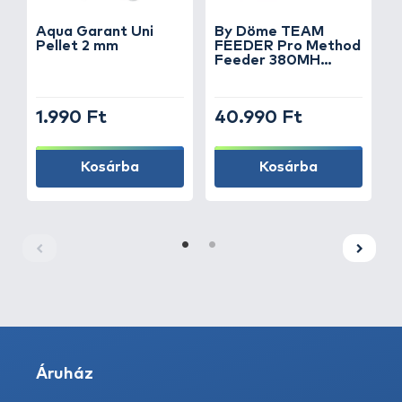
Aqua Garant Uni
By Döme TEAM
Pellet 2 mm
FEEDER Pro Method
Feeder 380MH
T
horgászbot
1.990 Ft
40.990 Ft
1
Kosárba
Kosárba
Áruház