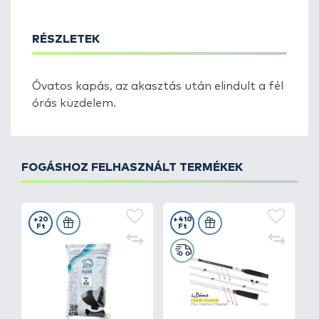
RÉSZLETEK
Óvatos kapás, az akasztás után elindult a fél
órás küzdelem.
FOGÁSHOZ FELHASZNÁLT TERMÉKEK
+20
+410
Ft
Ft