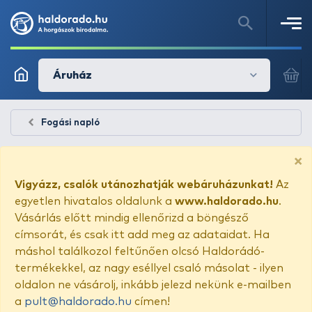
Áruház
Fogási napló
×
Vigyázz, csalók utánozhatják webáruházunkat!
Az
egyetlen hivatalos oldalunk a
www.haldorado.hu
.
Vásárlás előtt mindig ellenőrizd a böngésző
címsorát, és csak itt add meg az adataidat. Ha
máshol találkozol feltűnően olcsó Haldorádó-
termékekkel, az nagy eséllyel csaló másolat - ilyen
oldalon ne vásárolj, inkább jelezd nekünk e-mailben
a
pult@haldorado.hu
címen!