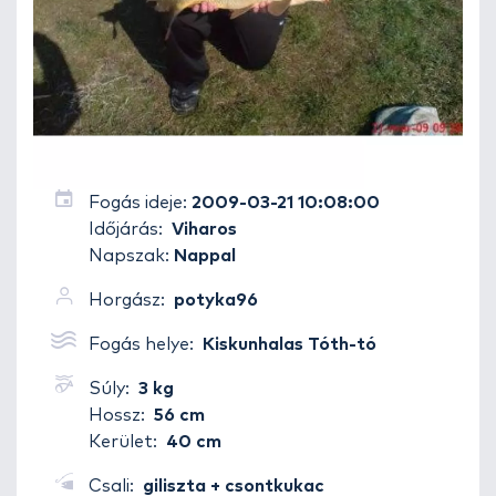
Fogás ideje:
2009-03-21 10:08:00
Időjárás:
Viharos
Napszak:
Nappal
Horgász:
potyka96
Fogás helye:
Kiskunhalas Tóth-tó
Súly:
3 kg
Hossz:
56 cm
Kerület:
40 cm
Csali:
giliszta + csontkukac