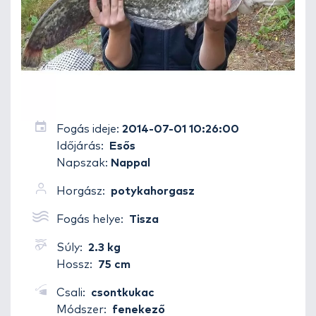
Fogás ideje:
2014-07-01 10:26:00
Időjárás:
Esős
Napszak:
Nappal
Horgász:
potykahorgasz
Fogás helye:
Tisza
Súly:
2.3 kg
Hossz:
75 cm
Csali:
csontkukac
Módszer:
fenekező