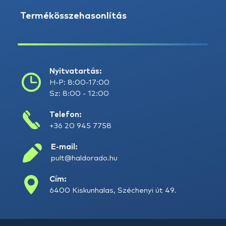
Termékösszehasonlítás
Nyitvatartás:
H-P: 8:00-17:00
Sz: 8:00 - 12:00
Telefon:
+36 20 945 7758
E-mail:
pult@haldorado.hu
Cím:
6400 Kiskunhalas, Széchenyi út 49.