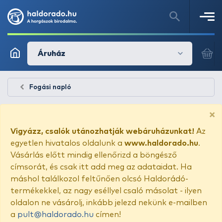
Áruház
Fogási napló
×
Vigyázz, csalók utánozhatják webáruházunkat!
Az
egyetlen hivatalos oldalunk a
www.haldorado.hu
.
Vásárlás előtt mindig ellenőrizd a böngésző
címsorát, és csak itt add meg az adataidat. Ha
máshol találkozol feltűnően olcsó Haldorádó-
termékekkel, az nagy eséllyel csaló másolat - ilyen
oldalon ne vásárolj, inkább jelezd nekünk e-mailben
a
pult@haldorado.hu
címen!