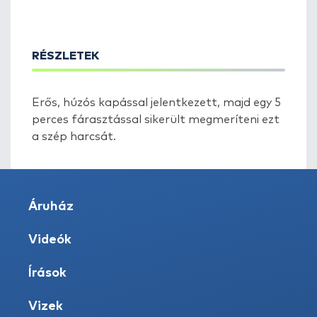
RÉSZLETEK
Erős, húzós kapással jelentkezett, majd egy 5
perces fárasztással sikerült megmeríteni ezt
a szép harcsát.
Áruház
Videók
Írások
Vizek