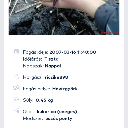
Fogás ideje:
2007-03-16 11:48:00
Időjárás:
Tiszta
Napszak:
Nappal
Horgász:
ricsike898
Fogás helye:
Hévízgyörk
Súly:
0.45 kg
Csali:
kukorica (üveges)
Módszer:
úszós ponty