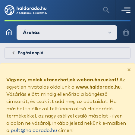
Áruház
Fogási napló
×
Vigyázz, csalók utánozhatják webáruházunkat!
Az
egyetlen hivatalos oldalunk a
www.haldorado.hu
.
Vásárlás előtt mindig ellenőrizd a böngésző
címsorát, és csak itt add meg az adataidat. Ha
máshol találkozol feltűnően olcsó Haldorádó-
termékekkel, az nagy eséllyel csaló másolat - ilyen
oldalon ne vásárolj, inkább jelezd nekünk e-mailben
a
pult@haldorado.hu
címen!