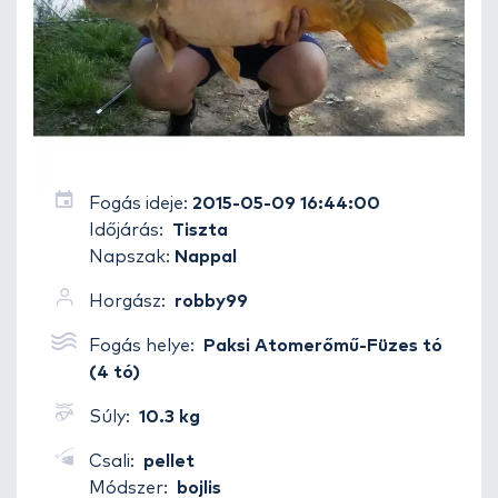
Fogás ideje:
2015-05-09 16:44:00
Időjárás:
Tiszta
Napszak:
Nappal
Horgász:
robby99
Fogás helye:
Paksi Atomerőmű-Füzes tó
(4 tó)
Súly:
10.3 kg
Csali:
pellet
Módszer:
bojlis