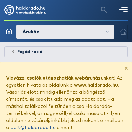
Áruház
Fogási napló
×
Vigyázz, csalók utánozhatják webáruházunkat!
Az
egyetlen hivatalos oldalunk a
www.haldorado.hu
.
Vásárlás előtt mindig ellenőrizd a böngésző
címsorát, és csak itt add meg az adataidat. Ha
máshol találkozol feltűnően olcsó Haldorádó-
termékekkel, az nagy eséllyel csaló másolat - ilyen
oldalon ne vásárolj, inkább jelezd nekünk e-mailben
a
pult@haldorado.hu
címen!