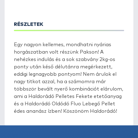
RÉSZLETEK
Egy nagyon kellemes, mondhatni nyárias
horgászatban volt részünk Pakson! A
nehézkes indulás és a sok szabvány 2kg-os
ponty után késő délutánra megérkezett,
eddigi legnagyobb pontyom! Nem árulok el
nagy titkot azzal, ha a számomra már
többször bevált nyerő kombinációt elárulom,
ami a Haldorádó Pelletes Fekete etetőanyag
és a Haldorádó Oldódó Fluo Lebegő Pellet
édes ananász ízben! Köszönöm Haldorádó!