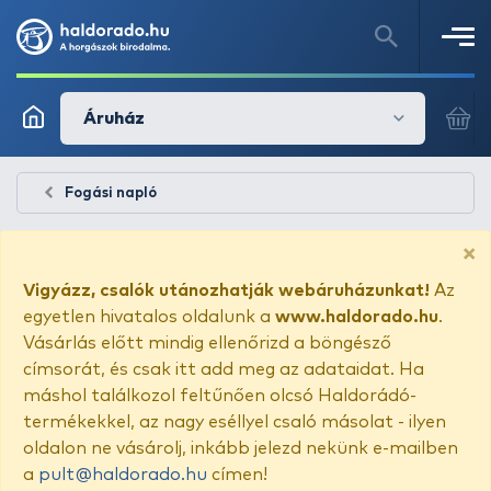
Áruház
Fogási napló
×
Vigyázz, csalók utánozhatják webáruházunkat!
Az
egyetlen hivatalos oldalunk a
www.haldorado.hu
.
Vásárlás előtt mindig ellenőrizd a böngésző
címsorát, és csak itt add meg az adataidat. Ha
máshol találkozol feltűnően olcsó Haldorádó-
termékekkel, az nagy eséllyel csaló másolat - ilyen
oldalon ne vásárolj, inkább jelezd nekünk e-mailben
a
pult@haldorado.hu
címen!