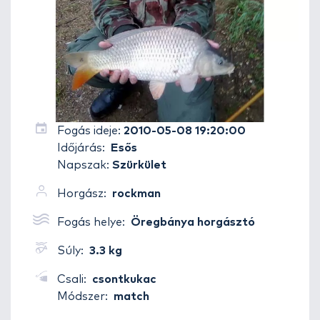
Fogás ideje:
2010-05-08 19:20:00
Időjárás:
Esős
Napszak:
Szürkület
Horgász:
rockman
Fogás helye:
Öregbánya horgásztó
Súly:
3.3 kg
Csali:
csontkukac
Módszer:
match