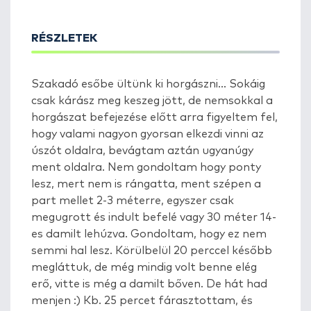
RÉSZLETEK
Szakadó esőbe ültünk ki horgászni... Sokáig
csak kárász meg keszeg jött, de nemsokkal a
horgászat befejezése előtt arra figyeltem fel,
hogy valami nagyon gyorsan elkezdi vinni az
úszót oldalra, bevágtam aztán ugyanúgy
ment oldalra. Nem gondoltam hogy ponty
lesz, mert nem is rángatta, ment szépen a
part mellet 2-3 méterre, egyszer csak
megugrott és indult befelé vagy 30 méter 14-
es damilt lehúzva. Gondoltam, hogy ez nem
semmi hal lesz. Körülbelül 20 perccel később
megláttuk, de még mindig volt benne elég
erő, vitte is még a damilt bőven. De hát had
menjen :) Kb. 25 percet fárasztottam, és