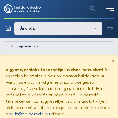
Áruház
Fogási napló
×
Vigyázz, csalók utánozhatják webáruházunkat!
Az
egyetlen hivatalos oldalunk a
www.haldorado.hu
.
Vásárlás előtt mindig ellenőrizd a böngésző
címsorát, és csak itt add meg az adataidat. Ha
máshol találkozol feltűnően olcsó Haldorádó-
termékekkel, az nagy eséllyel csaló másolat - ilyen
oldalon ne vásárolj, inkább jelezd nekünk e-mailben
a
pult@haldorado.hu
címen!