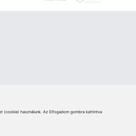
ás
Cím:
6400 Kiskunhalas, Széchenyi út 49.
lymentesítési nyilatkozat
Elállás