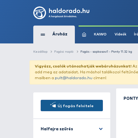
Áruház
KAIWO
Kezdőlap
Fogási napló
Fogás - sapkasovi1 -
Vigyázz, csalók utánozhatják webár
add meg az adataidat. Ha máshol találk
mailben a
pult@haldorado.hu
címen!
Új fogás felvitele