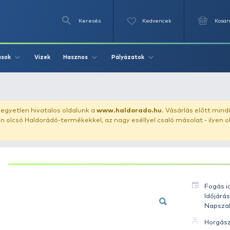
Keresés
Videók
Vizek
Írások
Hasznos
Pályázat
 Ponty 11.32 kg
uházunkat!
Az egyetlen hivatalos oldalunk a
www.haldor
ozol feltűnően olcsó Haldorádó-termékekkel, az nagy eséll
PONTY