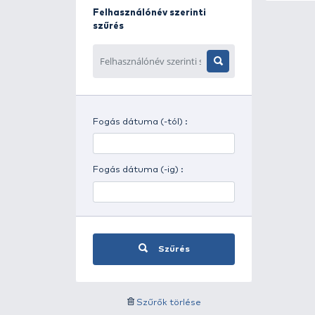
Napszak szerinti szűrés
Időjárás szerinti szűrés
Felhasználónév szerinti
szűrés
Fogás dátuma (-tól) :