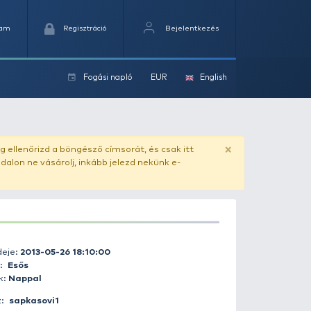
Kedvencek
Kosaram
Regisztráció
Fogási na
ok
ado.hu
. Vásárlás előtt mindig ellenőrizd a böngésző címs
yel csaló másolat - ilyen oldalon ne vásárolj, inkább jel