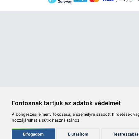
Áruház
Videók
Í
Nyitvatartás:
H-P: 8:00-17:00
Sz: 8:00 - 12:00
Céginfor