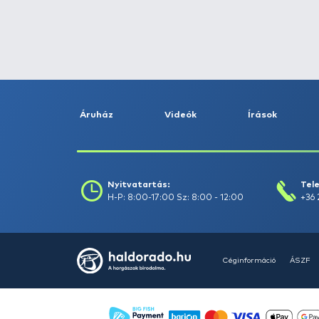
Fogás dátuma (-ig) :
Szűrés
Szűrők törlése