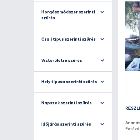
Halfajra szűrés
Horgászmódszer szerinti
szűrés
Csali típus szerinti szűrés
Vizterületre szűrés
Hely típusa szerinti szűrés