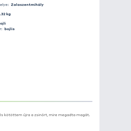
Fogás ideje:
2013-05-26 18:10:00
Időjárás:
Esős
Napszak:
Nappal
Horgász:
sapkasovi1
Fogás helye:
Zalaszentmihály
Súly:
11.32 kg
Csali:
bojli
Módszer:
bojlis