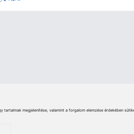
rások
Vizek
Termékösszehasonlít
Telefon:
E-mail:
+36 20 945 7758
pult@haldorado.hu
máció
ÁSZF
Adatkezelési tájékoztató
Impresszum
Akadá
© 2026 Haldorado.hu