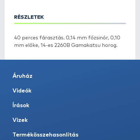
RÉSZLETEK
40 perces fárasztás. 0,14 mm főzsinór, 0,10
mm előke, 14-es 2260B Gamakatsu horog.
Áruház
Videók
Írások
Vizek
Termékösszehasonlítás