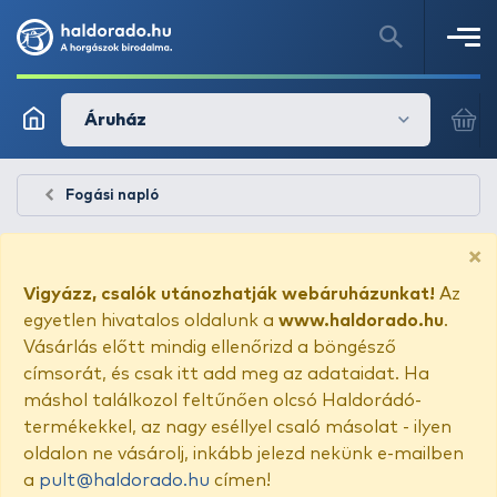
Áruház
Fogási napló
×
Vigyázz, csalók utánozhatják webáruházunkat!
Az
egyetlen hivatalos oldalunk a
www.haldorado.hu
.
Vásárlás előtt mindig ellenőrizd a böngésző
címsorát, és csak itt add meg az adataidat. Ha
máshol találkozol feltűnően olcsó Haldorádó-
termékekkel, az nagy eséllyel csaló másolat - ilyen
oldalon ne vásárolj, inkább jelezd nekünk e-mailben
a
pult@haldorado.hu
címen!