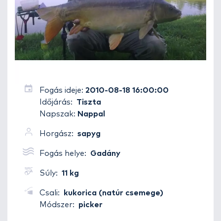
Fogás ideje:
2010-08-18 16:00:00
Időjárás:
Tiszta
Napszak:
Nappal
Horgász:
sapyg
Fogás helye:
Gadány
Súly:
11 kg
Csali:
kukorica (natúr csemege)
Módszer:
picker