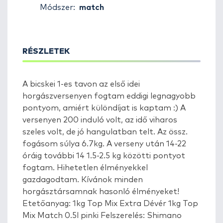
Módszer:
match
RÉSZLETEK
A bicskei 1-es tavon az első idei
horgászversenyen fogtam eddigi legnagyobb
pontyom, amiért különdíjat is kaptam :) A
versenyen 200 induló volt, az idő viharos
szeles volt, de jó hangulatban telt. Az össz.
fogásom súlya 6.7kg. A verseny után 14-22
óráig további 14 1.5-2.5 kg közötti pontyot
fogtam. Hihetetlen élményekkel
gazdagodtam. Kívánok minden
horgásztársamnak hasonló élményeket!
Etetőanyag: 1kg Top Mix Extra Dévér 1kg Top
Mix Match 0.5l pinki Felszerelés: Shimano