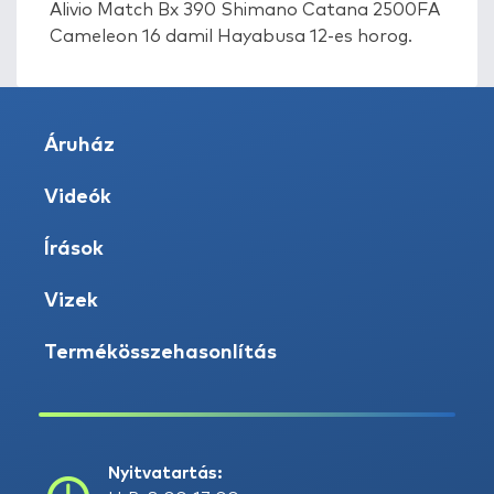
Alivio Match Bx 390 Shimano Catana 2500FA
Cameleon 16 damil Hayabusa 12-es horog.
Áruház
Videók
Írások
Vizek
Termékösszehasonlítás
Nyitvatartás: