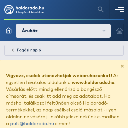
Áruház
Fogási napló
×
Vigyázz, csalók utánozhatják webáruházunkat!
Az
egyetlen hivatalos oldalunk a
www.haldorado.hu
.
Vásárlás előtt mindig ellenőrizd a böngésző
címsorát, és csak itt add meg az adataidat. Ha
máshol találkozol feltűnően olcsó Haldorádó-
termékekkel, az nagy eséllyel csaló másolat - ilyen
oldalon ne vásárolj, inkább jelezd nekünk e-mailben
a
pult@haldorado.hu
címen!