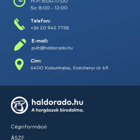
H-P: 8:00-17:00
Sz: 8:00 - 12:00
Telefon:
+36 20 945 7758
E-mail:
pult@haldorado.hu
Cím:
6400 Kiskunhalas, Széchenyi út 49.
Céginformáció
ÁSZF