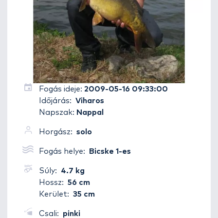
Fogás ideje:
2009-05-16 09:33:00
Időjárás:
Viharos
Napszak:
Nappal
Horgász:
solo
Fogás helye:
Bicske 1-es
Súly:
4.7 kg
Hossz:
56 cm
Kerület:
35 cm
Csali:
pinki