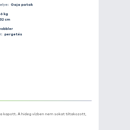
Fogás ideje:
2008-02-22 16:00:00
Időjárás:
Borult
Napszak:
Nappal
Horgász:
steve_42
Fogás helye:
Gaja patak
Súly:
0.6 kg
Hossz:
32 cm
Csali:
wobbler
Módszer:
pergetés