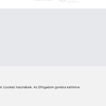
ás
Cím:
6400 Kiskunhalas, Széchenyi út 49.
lymentesítési nyilatkozat
Elállás