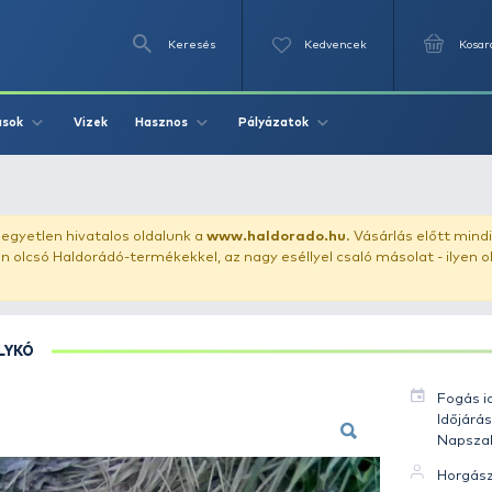
Keresés
Videók
Vizek
Írások
Hasznos
Pályázat
 Domolykó 0.6 kg
uházunkat!
Az egyetlen hivatalos oldalunk a
www.haldor
ozol feltűnően olcsó Haldorádó-termékekkel, az nagy eséll
DOMOLYKÓ