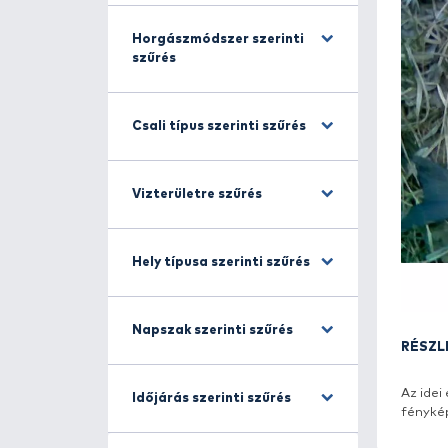
Halfajra szűrés
Horgászmódszer szerinti
szűrés
Csali típus szerinti szűrés
Vizterületre szűrés
Hely típusa szerinti szűrés