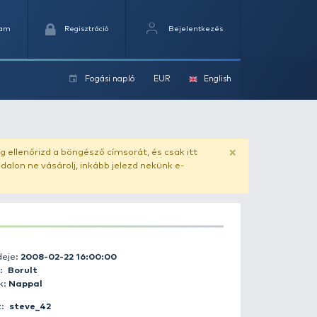
Kedvencek
Kosaram
Regisztráció
Fogási na
ok
ado.hu
. Vásárlás előtt mindig ellenőrizd a böngésző címs
yel csaló másolat - ilyen oldalon ne vásárolj, inkább jel