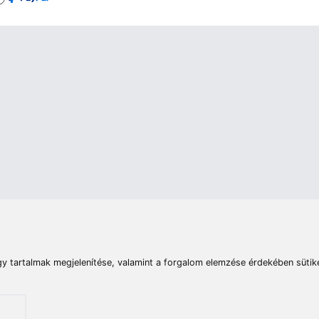
rások
Vizek
Termékösszehasonlít
Telefon:
E-mail:
+36 20 945 7758
pult@haldorado.hu
máció
ÁSZF
Adatkezelési tájékoztató
Impresszum
Akadá
© 2026 Haldorado.hu