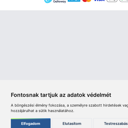
Áruház
Videók
Í
Nyitvatartás:
H-P: 8:00-17:00
Sz: 8:00 - 12:00
Céginfor