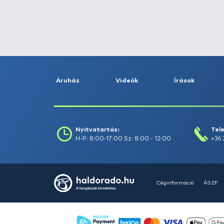
Fogás dátuma (-ig) :
Szűrés
Szűrők törlése