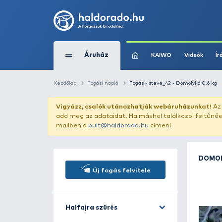
Áruház
KAIWO
Kezdőlap
Fogási napló
Fogás - steve_42 -
Vigyázz, csalók utánozhatják webár
add meg az adataidat. Ha máshol találk
mailben a
pult@haldorado.hu
címen!
Új fogás felvitele