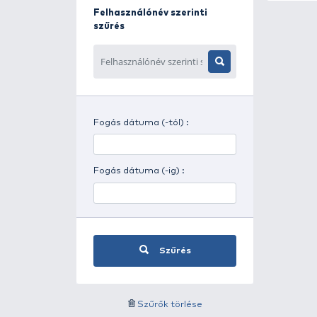
Napszak szerinti szűrés
Időjárás szerinti szűrés
Felhasználónév szerinti
szűrés
Fogás dátuma (-tól) :