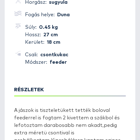
Horgász:
sugyula
Fogás helye:
Duna
Súly:
0.45 kg
Hossz:
27 cm
Kerület:
18 cm
Csali:
csontkukac
Módszer:
feeder
RÉSZLETEK
A jászok is tiszteletükett tették boloval
feederrel is fogtam 2 kivettem a szákbol és
lefotoztam darabosabb nem akadt,pedig
extra méretü csontival is