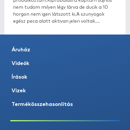
probálkoztam.Kiprobálásra kaptam sajnos
nem tudom milyen légy lárva de ducik a 10
horgon nem igen látszott ki.A szunyogok
egész peca alatt aktivan jelen voltak....
Áruház
Videók
Írások
Vizek
Termékösszehasonlítás