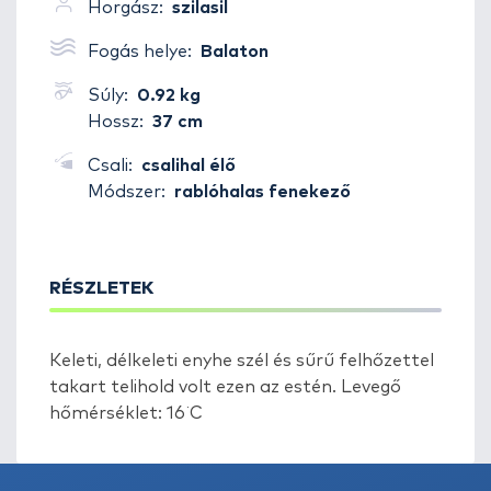
Horgász:
szilasil
Fogás helye:
Balaton
Súly:
0.92 kg
Hossz:
37 cm
Csali:
csalihal élő
Módszer:
rablóhalas fenekező
RÉSZLETEK
Keleti, délkeleti enyhe szél és sűrű felhőzettel
takart telihold volt ezen az estén. Levegő
hőmérséklet: 16˙C